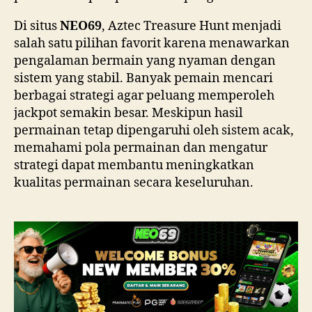
Di situs
NEO69
, Aztec Treasure Hunt menjadi
salah satu pilihan favorit karena menawarkan
pengalaman bermain yang nyaman dengan
sistem yang stabil. Banyak pemain mencari
berbagai strategi agar peluang memperoleh
jackpot semakin besar. Meskipun hasil
permainan tetap dipengaruhi oleh sistem acak,
memahami pola permainan dan mengatur
strategi dapat membantu meningkatkan
kualitas permainan secara keseluruhan.