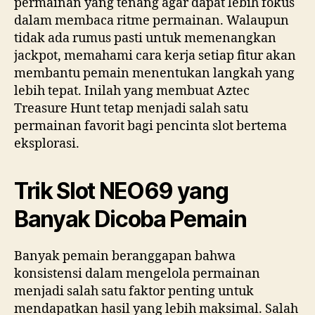
permainan yang tenang agar dapat lebih fokus
dalam membaca ritme permainan. Walaupun
tidak ada rumus pasti untuk memenangkan
jackpot, memahami cara kerja setiap fitur akan
membantu pemain menentukan langkah yang
lebih tepat. Inilah yang membuat Aztec
Treasure Hunt tetap menjadi salah satu
permainan favorit bagi pencinta slot bertema
eksplorasi.
Trik Slot NEO69 yang
Banyak Dicoba Pemain
Banyak pemain beranggapan bahwa
konsistensi dalam mengelola permainan
menjadi salah satu faktor penting untuk
mendapatkan hasil yang lebih maksimal. Salah