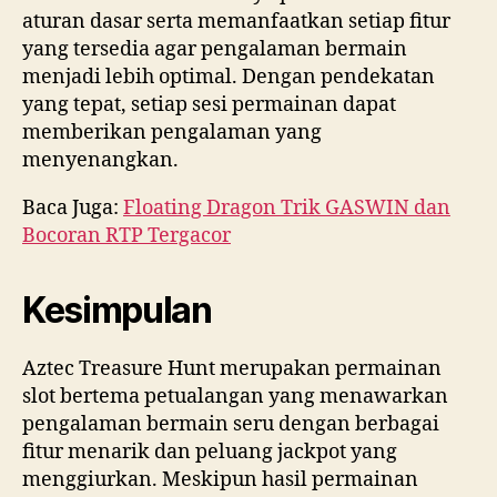
aturan dasar serta memanfaatkan setiap fitur
yang tersedia agar pengalaman bermain
menjadi lebih optimal. Dengan pendekatan
yang tepat, setiap sesi permainan dapat
memberikan pengalaman yang
menyenangkan.
Baca Juga:
Floating Dragon Trik GASWIN dan
Bocoran RTP Tergacor
Kesimpulan
Aztec Treasure Hunt merupakan permainan
slot bertema petualangan yang menawarkan
pengalaman bermain seru dengan berbagai
fitur menarik dan peluang jackpot yang
menggiurkan. Meskipun hasil permainan