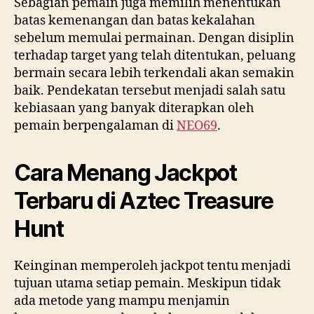
Sebagian pemain juga memilih menentukan
batas kemenangan dan batas kekalahan
sebelum memulai permainan. Dengan disiplin
terhadap target yang telah ditentukan, peluang
bermain secara lebih terkendali akan semakin
baik. Pendekatan tersebut menjadi salah satu
kebiasaan yang banyak diterapkan oleh
pemain berpengalaman di
NEO69
.
Cara Menang Jackpot
Terbaru di Aztec Treasure
Hunt
Keinginan memperoleh jackpot tentu menjadi
tujuan utama setiap pemain. Meskipun tidak
ada metode yang mampu menjamin