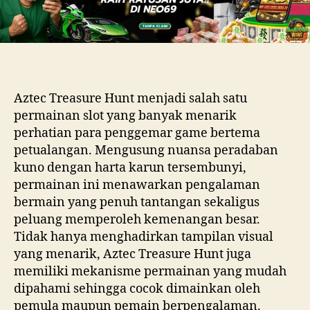
Aztec Treasure Hunt menjadi salah satu
permainan slot yang banyak menarik
perhatian para penggemar game bertema
petualangan. Mengusung nuansa peradaban
kuno dengan harta karun tersembunyi,
permainan ini menawarkan pengalaman
bermain yang penuh tantangan sekaligus
peluang memperoleh kemenangan besar.
Tidak hanya menghadirkan tampilan visual
yang menarik, Aztec Treasure Hunt juga
memiliki mekanisme permainan yang mudah
dipahami sehingga cocok dimainkan oleh
pemula maupun pemain berpengalaman.