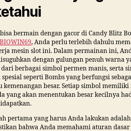
ketahui
bisa bermain dengan gacor di Candy Blitz 
BIOWIN69
, Anda perlu terlebih dahulu me
erja mesin slot ini. Dalam permainan ini, An
disuguhkan dengan gulungan penuh warna y
i dari berbagai simbol permen manis, serta s
 spesial seperti Bombs yang berfungsi sebaga
 kemenangan besar. Setiap simbol memiliki 
a yang akan menentukan besar kecilnya ha
idapatkan.
ah pertama yang harus Anda lakukan adalah
tikan bahwa Anda memahami aturan dasar