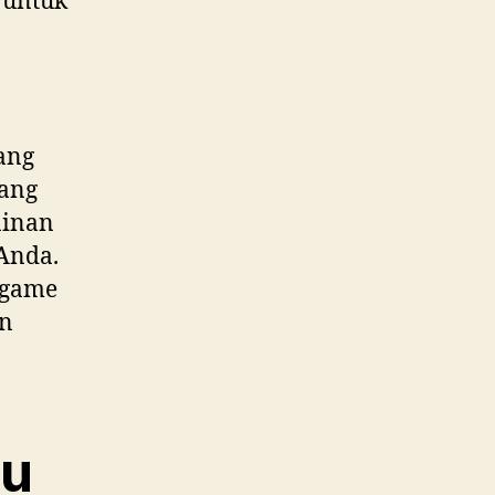
 untuk
ang
yang
ainan
Anda.
 game
an
lu