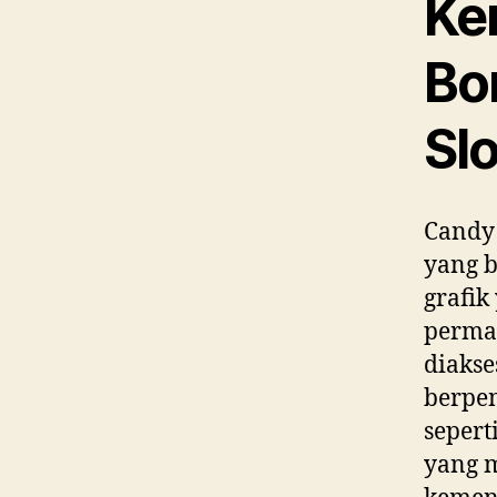
Ke
Bo
Sl
Candy
yang b
grafi
perma
diaks
berpen
sepert
yang 