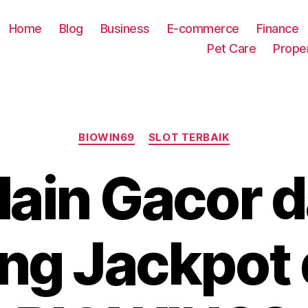
Home
Blog
Business
E-commerce
Finance
Pet Care
Prope
Categories
BIOWIN69
SLOT TERBAIK
ain Gacor d
g Jackpot d