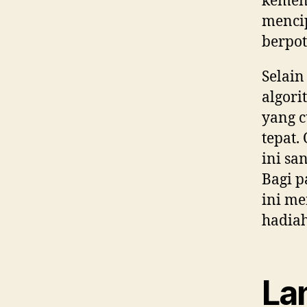
kemen
menci
berpot
Selain
algor
yang c
tepat.
ini sa
Bagi p
ini m
hadiah
La