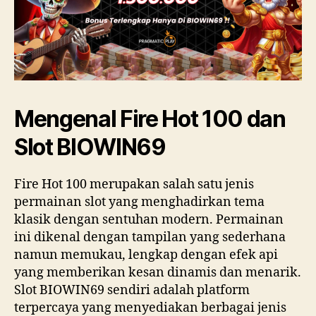
Mengenal Fire Hot 100 dan
Slot BIOWIN69
Fire Hot 100 merupakan salah satu jenis
permainan slot yang menghadirkan tema
klasik dengan sentuhan modern. Permainan
ini dikenal dengan tampilan yang sederhana
namun memukau, lengkap dengan efek api
yang memberikan kesan dinamis dan menarik.
Slot BIOWIN69 sendiri adalah platform
terpercaya yang menyediakan berbagai jenis