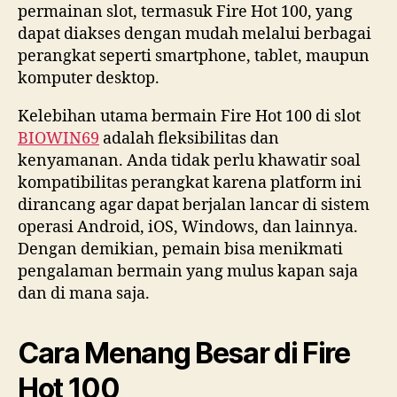
permainan slot, termasuk Fire Hot 100, yang
dapat diakses dengan mudah melalui berbagai
perangkat seperti smartphone, tablet, maupun
komputer desktop.
Kelebihan utama bermain Fire Hot 100 di slot
BIOWIN69
adalah fleksibilitas dan
kenyamanan. Anda tidak perlu khawatir soal
kompatibilitas perangkat karena platform ini
dirancang agar dapat berjalan lancar di sistem
operasi Android, iOS, Windows, dan lainnya.
Dengan demikian, pemain bisa menikmati
pengalaman bermain yang mulus kapan saja
dan di mana saja.
Cara Menang Besar di Fire
Hot 100