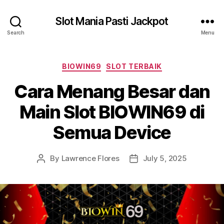
Slot Mania Pasti Jackpot
Search
Menu
Categories
BIOWIN69
SLOT TERBAIK
Cara Menang Besar dan
Main Slot BIOWIN69 di
Semua Device
By
Lawrence Flores
July 5, 2025
Post
Post
author
date