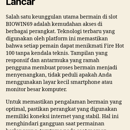
Lancar
Salah satu keunggulan utama bermain di slot
BIOWIN69 adalah kemudahan akses di
berbagai perangkat. Teknologi terbaru yang
digunakan oleh platform ini memastikan
bahwa setiap pemain dapat menikmati Fire Hot
100 tanpa kendala teknis. Tampilan yang
responsif dan antarmuka yang ramah
pengguna membuat proses bermain menjadi
menyenangkan, tidak peduli apakah Anda
menggunakan layar kecil smartphone atau
monitor besar komputer.
Untuk memastikan pengalaman bermain yang
optimal, pastikan perangkat yang digunakan
memiliki koneksi internet yang stabil. Hal ini
menghindari gangguan saat permainan