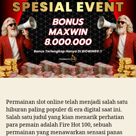
Permainan slot online telah menjadi salah satu
hiburan paling populer di era digital saat ini.
Salah satu judul yang kian menarik perhatian
para pemain adalah Fire Hot 100, sebuah
permainan yang menawarkan sensasi panas