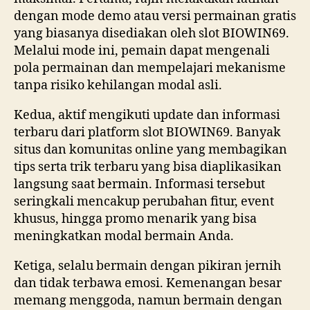
dengan mode demo atau versi permainan gratis
yang biasanya disediakan oleh slot BIOWIN69.
Melalui mode ini, pemain dapat mengenali
pola permainan dan mempelajari mekanisme
tanpa risiko kehilangan modal asli.
Kedua, aktif mengikuti update dan informasi
terbaru dari platform slot BIOWIN69. Banyak
situs dan komunitas online yang membagikan
tips serta trik terbaru yang bisa diaplikasikan
langsung saat bermain. Informasi tersebut
seringkali mencakup perubahan fitur, event
khusus, hingga promo menarik yang bisa
meningkatkan modal bermain Anda.
Ketiga, selalu bermain dengan pikiran jernih
dan tidak terbawa emosi. Kemenangan besar
memang menggoda, namun bermain dengan