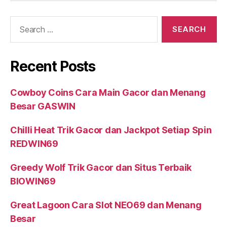
Search
for:
Recent Posts
Cowboy Coins Cara Main Gacor dan Menang
Besar GASWIN
Chilli Heat Trik Gacor dan Jackpot Setiap Spin
REDWIN69
Greedy Wolf Trik Gacor dan Situs Terbaik
BIOWIN69
Great Lagoon Cara Slot NEO69 dan Menang
Besar