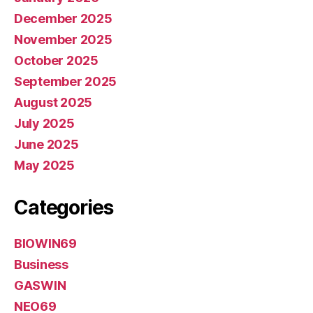
December 2025
November 2025
October 2025
September 2025
August 2025
July 2025
June 2025
May 2025
Categories
BIOWIN69
Business
GASWIN
NEO69