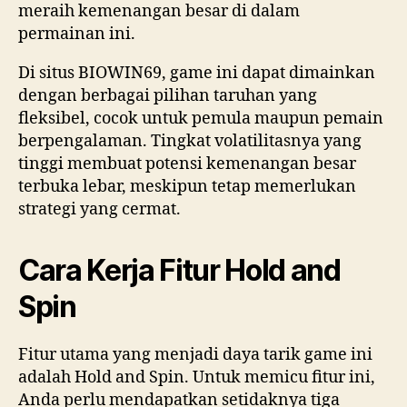
meraih kemenangan besar di dalam
permainan ini.
Di situs BIOWIN69, game ini dapat dimainkan
dengan berbagai pilihan taruhan yang
fleksibel, cocok untuk pemula maupun pemain
berpengalaman. Tingkat volatilitasnya yang
tinggi membuat potensi kemenangan besar
terbuka lebar, meskipun tetap memerlukan
strategi yang cermat.
Cara Kerja Fitur Hold and
Spin
Fitur utama yang menjadi daya tarik game ini
adalah Hold and Spin. Untuk memicu fitur ini,
Anda perlu mendapatkan setidaknya tiga