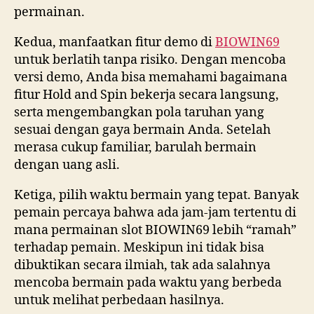
permainan.
Kedua, manfaatkan fitur demo di
BIOWIN69
untuk berlatih tanpa risiko. Dengan mencoba
versi demo, Anda bisa memahami bagaimana
fitur Hold and Spin bekerja secara langsung,
serta mengembangkan pola taruhan yang
sesuai dengan gaya bermain Anda. Setelah
merasa cukup familiar, barulah bermain
dengan uang asli.
Ketiga, pilih waktu bermain yang tepat. Banyak
pemain percaya bahwa ada jam-jam tertentu di
mana permainan slot BIOWIN69 lebih “ramah”
terhadap pemain. Meskipun ini tidak bisa
dibuktikan secara ilmiah, tak ada salahnya
mencoba bermain pada waktu yang berbeda
untuk melihat perbedaan hasilnya.