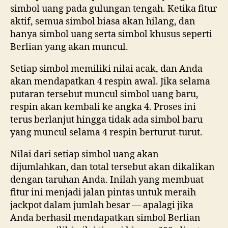
simbol uang pada gulungan tengah. Ketika fitur
aktif, semua simbol biasa akan hilang, dan
hanya simbol uang serta simbol khusus seperti
Berlian yang akan muncul.
Setiap simbol memiliki nilai acak, dan Anda
akan mendapatkan 4 respin awal. Jika selama
putaran tersebut muncul simbol uang baru,
respin akan kembali ke angka 4. Proses ini
terus berlanjut hingga tidak ada simbol baru
yang muncul selama 4 respin berturut-turut.
Nilai dari setiap simbol uang akan
dijumlahkan, dan total tersebut akan dikalikan
dengan taruhan Anda. Inilah yang membuat
fitur ini menjadi jalan pintas untuk meraih
jackpot dalam jumlah besar — apalagi jika
Anda berhasil mendapatkan simbol Berlian