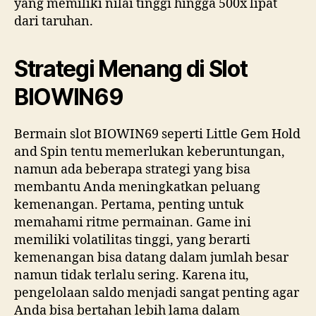
yang memiliki nilai tinggi hingga 500x lipat
dari taruhan.
Strategi Menang di Slot
BIOWIN69
Bermain slot BIOWIN69 seperti Little Gem Hold
and Spin tentu memerlukan keberuntungan,
namun ada beberapa strategi yang bisa
membantu Anda meningkatkan peluang
kemenangan. Pertama, penting untuk
memahami ritme permainan. Game ini
memiliki volatilitas tinggi, yang berarti
kemenangan bisa datang dalam jumlah besar
namun tidak terlalu sering. Karena itu,
pengelolaan saldo menjadi sangat penting agar
Anda bisa bertahan lebih lama dalam