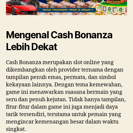
Mengenal Cash Bonanza
Lebih Dekat
Cash Bonanza merupakan slot online yang
dikembangkan oleh provider ternama dengan
tampilan penuh emas, permata, dan simbol
kekayaan lainnya. Dengan tema kemewahan,
game ini menawarkan suasana bermain yang
seru dan penuh kejutan. Tidak hanya tampilan,
fitur-fitur dalam game ini juga menjadi daya
tarik tersendiri, terutama untuk pemain yang
mengincar kemenangan besar dalam waktu
singkat.