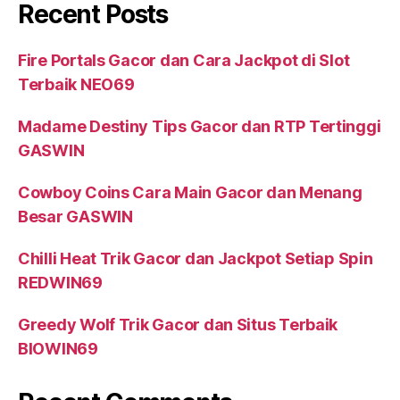
Recent Posts
Fire Portals Gacor dan Cara Jackpot di Slot
Terbaik NEO69
Madame Destiny Tips Gacor dan RTP Tertinggi
GASWIN
Cowboy Coins Cara Main Gacor dan Menang
Besar GASWIN
Chilli Heat Trik Gacor dan Jackpot Setiap Spin
REDWIN69
Greedy Wolf Trik Gacor dan Situs Terbaik
BIOWIN69