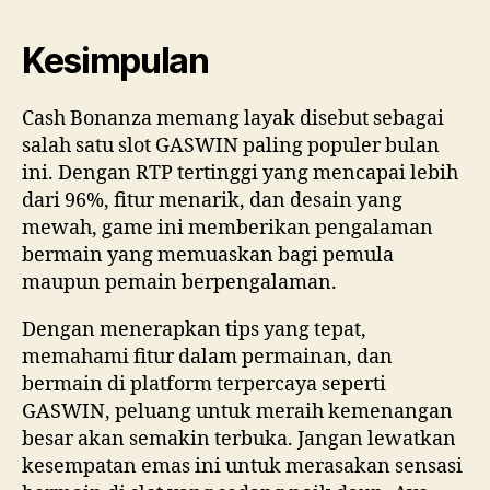
Kesimpulan
Cash Bonanza memang layak disebut sebagai
salah satu slot GASWIN paling populer bulan
ini. Dengan RTP tertinggi yang mencapai lebih
dari 96%, fitur menarik, dan desain yang
mewah, game ini memberikan pengalaman
bermain yang memuaskan bagi pemula
maupun pemain berpengalaman.
Dengan menerapkan tips yang tepat,
memahami fitur dalam permainan, dan
bermain di platform terpercaya seperti
GASWIN, peluang untuk meraih kemenangan
besar akan semakin terbuka. Jangan lewatkan
kesempatan emas ini untuk merasakan sensasi