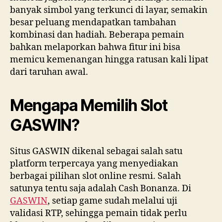
banyak simbol yang terkunci di layar, semakin
besar peluang mendapatkan tambahan
kombinasi dan hadiah. Beberapa pemain
bahkan melaporkan bahwa fitur ini bisa
memicu kemenangan hingga ratusan kali lipat
dari taruhan awal.
Mengapa Memilih Slot
GASWIN?
Situs GASWIN dikenal sebagai salah satu
platform terpercaya yang menyediakan
berbagai pilihan slot online resmi. Salah
satunya tentu saja adalah Cash Bonanza. Di
GASWIN
, setiap game sudah melalui uji
validasi RTP, sehingga pemain tidak perlu