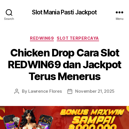
Slot Mania Pasti Jackpot
Search
Menu
Categories
REDWIN69
SLOT TERPERCAYA
Chicken Drop Cara Slot
REDWIN69 dan Jackpot
Terus Menerus
By
Lawrence Flores
November 21, 2025
Post
Post
author
date