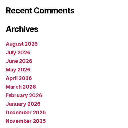
Recent Comments
Archives
August 2026
July 2026
June 2026
May 2026
April 2026
March 2026
February 2026
January 2026
December 2025
November 2025