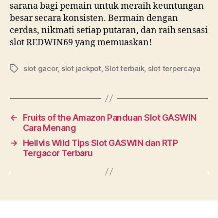
sarana bagi pemain untuk meraih keuntungan
besar secara konsisten. Bermain dengan
cerdas, nikmati setiap putaran, dan raih sensasi
slot REDWIN69 yang memuaskan!
slot gacor
,
slot jackpot
,
Slot terbaik
,
slot terpercaya
Tags
←
Fruits of the Amazon Panduan Slot GASWIN
Cara Menang
→
Hellvis Wild Tips Slot GASWIN dan RTP
Tergacor Terbaru