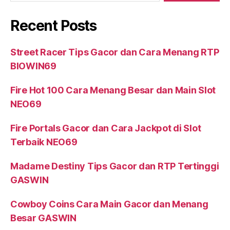
Recent Posts
Street Racer Tips Gacor dan Cara Menang RTP
BIOWIN69
Fire Hot 100 Cara Menang Besar dan Main Slot
NEO69
Fire Portals Gacor dan Cara Jackpot di Slot
Terbaik NEO69
Madame Destiny Tips Gacor dan RTP Tertinggi
GASWIN
Cowboy Coins Cara Main Gacor dan Menang
Besar GASWIN