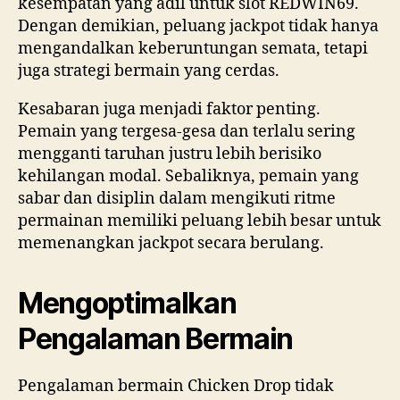
kesempatan yang adil untuk slot REDWIN69.
Dengan demikian, peluang jackpot tidak hanya
mengandalkan keberuntungan semata, tetapi
juga strategi bermain yang cerdas.
Kesabaran juga menjadi faktor penting.
Pemain yang tergesa-gesa dan terlalu sering
mengganti taruhan justru lebih berisiko
kehilangan modal. Sebaliknya, pemain yang
sabar dan disiplin dalam mengikuti ritme
permainan memiliki peluang lebih besar untuk
memenangkan jackpot secara berulang.
Mengoptimalkan
Pengalaman Bermain
Pengalaman bermain Chicken Drop tidak