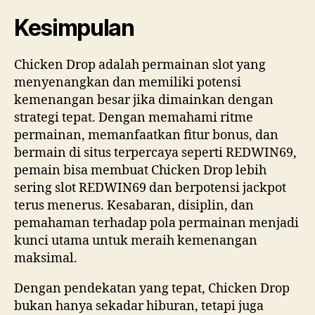
Kesimpulan
Chicken Drop adalah permainan slot yang
menyenangkan dan memiliki potensi
kemenangan besar jika dimainkan dengan
strategi tepat. Dengan memahami ritme
permainan, memanfaatkan fitur bonus, dan
bermain di situs terpercaya seperti REDWIN69,
pemain bisa membuat Chicken Drop lebih
sering slot REDWIN69 dan berpotensi jackpot
terus menerus. Kesabaran, disiplin, dan
pemahaman terhadap pola permainan menjadi
kunci utama untuk meraih kemenangan
maksimal.
Dengan pendekatan yang tepat, Chicken Drop
bukan hanya sekadar hiburan, tetapi juga