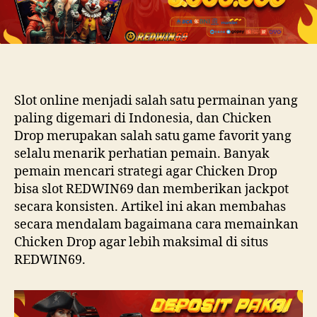
Slot online menjadi salah satu permainan yang
paling digemari di Indonesia, dan Chicken
Drop merupakan salah satu game favorit yang
selalu menarik perhatian pemain. Banyak
pemain mencari strategi agar Chicken Drop
bisa slot REDWIN69 dan memberikan jackpot
secara konsisten. Artikel ini akan membahas
secara mendalam bagaimana cara memainkan
Chicken Drop agar lebih maksimal di situs
REDWIN69.