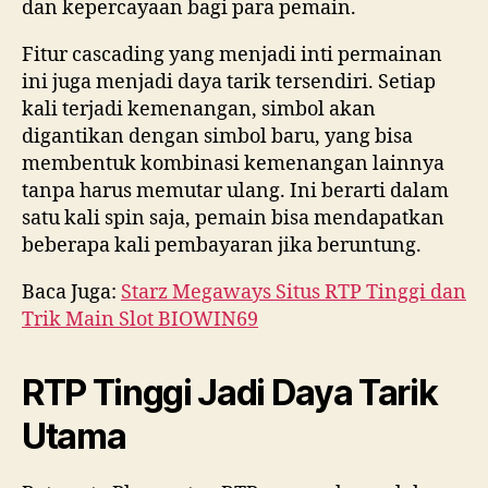
dan kepercayaan bagi para pemain.
Fitur cascading yang menjadi inti permainan
ini juga menjadi daya tarik tersendiri. Setiap
kali terjadi kemenangan, simbol akan
digantikan dengan simbol baru, yang bisa
membentuk kombinasi kemenangan lainnya
tanpa harus memutar ulang. Ini berarti dalam
satu kali spin saja, pemain bisa mendapatkan
beberapa kali pembayaran jika beruntung.
Baca Juga:
Starz Megaways Situs RTP Tinggi dan
Trik Main Slot BIOWIN69
RTP Tinggi Jadi Daya Tarik
Utama