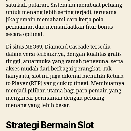
satu kali putaran. Sistem ini membuat peluang
untuk menang lebih sering terjadi, terutama
jika pemain memahami cara kerja pola
permainan dan memanfaatkan fitur bonus
secara optimal.
Di situs NEO69, Diamond Cascade tersedia
dalam versi terbaiknya, dengan kualitas grafis
tinggi, antarmuka yang ramah pengguna, serta
akses mudah dari berbagai perangkat. Tak
hanya itu, slot ini juga dikenal memiliki Return
to Player (RTP) yang cukup tinggi. Membuatnya
menjadi pilihan utama bagi para pemain yang
mengincar permainan dengan peluang
menang yang lebih besar.
Strategi Bermain Slot