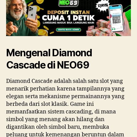
Mengenal Diamond
Cascade di NEO69
Diamond Cascade adalah salah satu slot yang
menarik perhatian karena tampilannya yang
elegan serta mekanisme permainannya yang
berbeda dari slot klasik. Game ini
memanfaatkan sistem cascading, di mana
simbol yang menang akan hilang dan
digantikan oleh simbol baru, membuka
peluang untuk kemenangan beruntun dalam