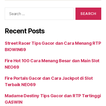
Search
for:
Recent Posts
Street Racer Tips Gacor dan Cara Menang RTP
BIOWIN69
Fire Hot 100 Cara Menang Besar dan Main Slot
NEO69
Fire Portals Gacor dan Cara Jackpot di Slot
Terbaik NEO69
Madame Destiny Tips Gacor dan RTP Tertinggi
GASWIN