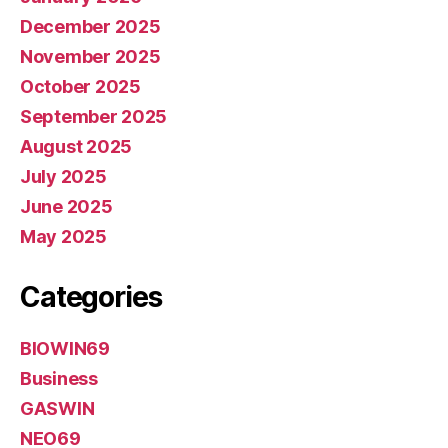
December 2025
November 2025
October 2025
September 2025
August 2025
July 2025
June 2025
May 2025
Categories
BIOWIN69
Business
GASWIN
NEO69