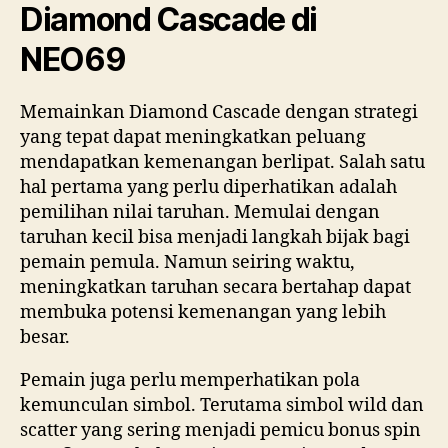
Diamond Cascade di
NEO69
Memainkan Diamond Cascade dengan strategi
yang tepat dapat meningkatkan peluang
mendapatkan kemenangan berlipat. Salah satu
hal pertama yang perlu diperhatikan adalah
pemilihan nilai taruhan. Memulai dengan
taruhan kecil bisa menjadi langkah bijak bagi
pemain pemula. Namun seiring waktu,
meningkatkan taruhan secara bertahap dapat
membuka potensi kemenangan yang lebih
besar.
Pemain juga perlu memperhatikan pola
kemunculan simbol. Terutama simbol wild dan
scatter yang sering menjadi pemicu bonus spin