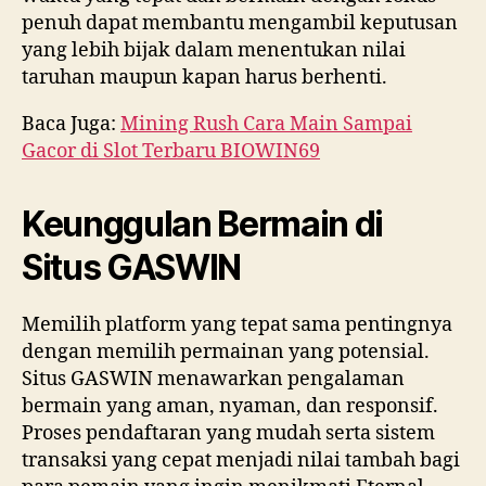
penuh dapat membantu mengambil keputusan
yang lebih bijak dalam menentukan nilai
taruhan maupun kapan harus berhenti.
Baca Juga:
Mining Rush Cara Main Sampai
Gacor di Slot Terbaru BIOWIN69
Keunggulan Bermain di
Situs GASWIN
Memilih platform yang tepat sama pentingnya
dengan memilih permainan yang potensial.
Situs GASWIN menawarkan pengalaman
bermain yang aman, nyaman, dan responsif.
Proses pendaftaran yang mudah serta sistem
transaksi yang cepat menjadi nilai tambah bagi