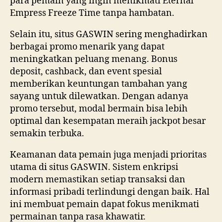
para pemain yang ingin menikmati Eternal
Empress Freeze Time tanpa hambatan.
Selain itu, situs GASWIN sering menghadirkan
berbagai promo menarik yang dapat
meningkatkan peluang menang. Bonus
deposit, cashback, dan event spesial
memberikan keuntungan tambahan yang
sayang untuk dilewatkan. Dengan adanya
promo tersebut, modal bermain bisa lebih
optimal dan kesempatan meraih jackpot besar
semakin terbuka.
Keamanan data pemain juga menjadi prioritas
utama di situs GASWIN. Sistem enkripsi
modern memastikan setiap transaksi dan
informasi pribadi terlindungi dengan baik. Hal
ini membuat pemain dapat fokus menikmati
permainan tanpa rasa khawatir.