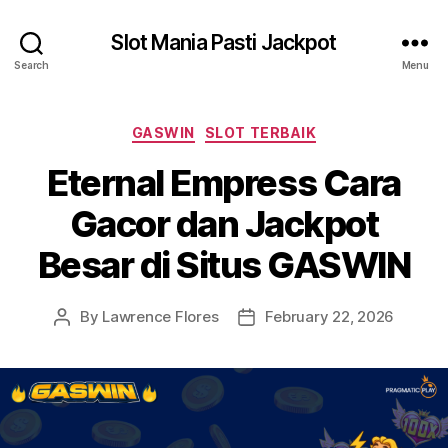
Slot Mania Pasti Jackpot
Search
Menu
Categories
GASWIN
SLOT TERBAIK
Eternal Empress Cara
Gacor dan Jackpot
Besar di Situs GASWIN
By
Lawrence Flores
February 22, 2026
Post
Post
author
date