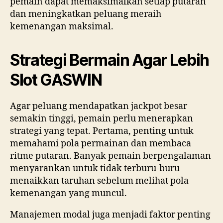
pemain dapat memaksimalkan setiap putaran
dan meningkatkan peluang meraih
kemenangan maksimal.
Strategi Bermain Agar Lebih
Slot GASWIN
Agar peluang mendapatkan jackpot besar
semakin tinggi, pemain perlu menerapkan
strategi yang tepat. Pertama, penting untuk
memahami pola permainan dan membaca
ritme putaran. Banyak pemain berpengalaman
menyarankan untuk tidak terburu-buru
menaikkan taruhan sebelum melihat pola
kemenangan yang muncul.
Manajemen modal juga menjadi faktor penting