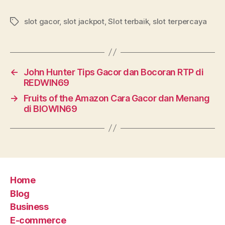
slot gacor
,
slot jackpot
,
Slot terbaik
,
slot terpercaya
Tags
←
John Hunter Tips Gacor dan Bocoran RTP di
REDWIN69
→
Fruits of the Amazon Cara Gacor dan Menang
di BIOWIN69
Home
Blog
Business
E-commerce