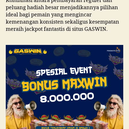
Kombinasi antara pembayaran reguler dan
peluang hadiah besar menjadikannya pilihan
ideal bagi pemain yang mengincar
kemenangan konsisten sekaligus kesempatan
meraih jackpot fantastis di situs GASWIN.