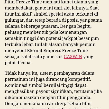
Fitur Freeze Time menjadi kunci utama yang
membedakan game ini dari slot lainnya. Saat
fitur ini aktif, simbol spesial akan terkunci di
gulungan dan tetap berada di posisi yang sama
selama beberapa putaran. Dengan begitu,
peluang membentuk pola kemenangan
semakin tinggi dan potensi jackpot besar pun
terbuka lebar. Inilah alasan banyak pemain
menyebut Eternal Empress Freeze Time
sebagai salah satu game slot
GASWIN
yang
patut dicoba.
Tidak hanya itu, sistem pembayaran dalam
permainan ini juga dirancang kompetitif.
Kombinasi simbol bernilai tinggi dapat
menghasilkan payout signifikan, terutama jika
dikombinasikan dengan fitur pengganda.
Dengan memahami cara kerja setiap fitur,