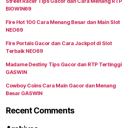
Street Racer Tips Gacor dan Cara Menang RTP
BIOWIN69
Fire Hot 100 Cara Menang Besar dan Main Slot
NEO69
Fire Portals Gacor dan Cara Jackpot di Slot
Terbaik NEO69
Madame Destiny Tips Gacor dan RTP Tertinggi
GASWIN
Cowboy Coins Cara Main Gacor dan Menang
Besar GASWIN
Recent Comments