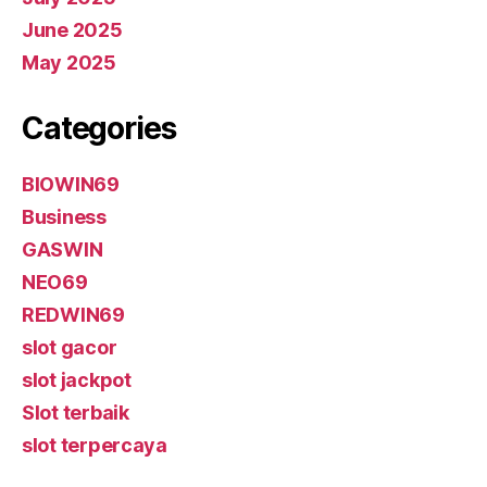
June 2025
May 2025
Categories
BIOWIN69
Business
GASWIN
NEO69
REDWIN69
slot gacor
slot jackpot
Slot terbaik
slot terpercaya