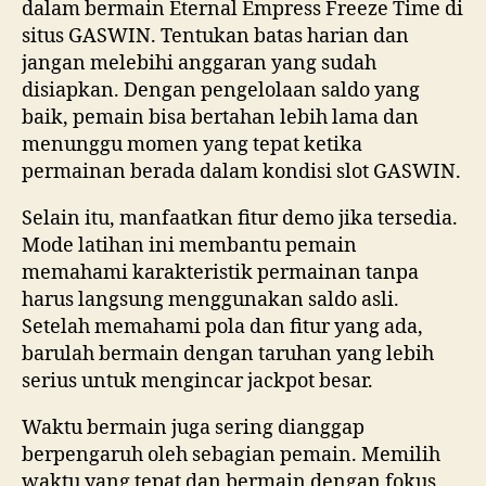
dalam bermain Eternal Empress Freeze Time di
situs GASWIN. Tentukan batas harian dan
jangan melebihi anggaran yang sudah
disiapkan. Dengan pengelolaan saldo yang
baik, pemain bisa bertahan lebih lama dan
menunggu momen yang tepat ketika
permainan berada dalam kondisi slot GASWIN.
Selain itu, manfaatkan fitur demo jika tersedia.
Mode latihan ini membantu pemain
memahami karakteristik permainan tanpa
harus langsung menggunakan saldo asli.
Setelah memahami pola dan fitur yang ada,
barulah bermain dengan taruhan yang lebih
serius untuk mengincar jackpot besar.
Waktu bermain juga sering dianggap
berpengaruh oleh sebagian pemain. Memilih
waktu yang tepat dan bermain dengan fokus