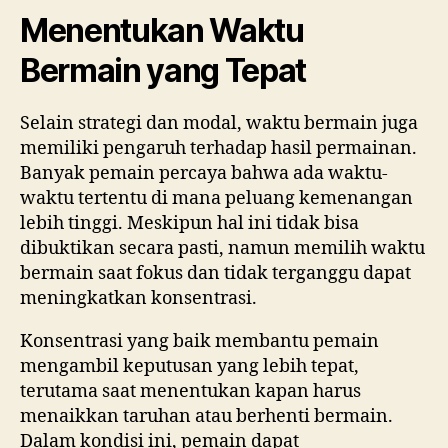
Menentukan Waktu
Bermain yang Tepat
Selain strategi dan modal, waktu bermain juga
memiliki pengaruh terhadap hasil permainan.
Banyak pemain percaya bahwa ada waktu-
waktu tertentu di mana peluang kemenangan
lebih tinggi. Meskipun hal ini tidak bisa
dibuktikan secara pasti, namun memilih waktu
bermain saat fokus dan tidak terganggu dapat
meningkatkan konsentrasi.
Konsentrasi yang baik membantu pemain
mengambil keputusan yang lebih tepat,
terutama saat menentukan kapan harus
menaikkan taruhan atau berhenti bermain.
Dalam kondisi ini, pemain dapat