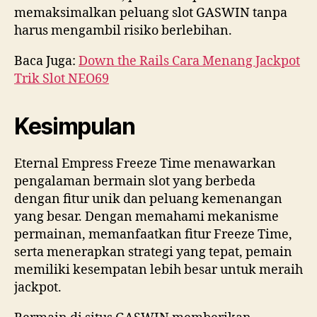
memaksimalkan peluang slot GASWIN tanpa
harus mengambil risiko berlebihan.
Baca Juga:
Down the Rails Cara Menang Jackpot
Trik Slot NEO69
Kesimpulan
Eternal Empress Freeze Time menawarkan
pengalaman bermain slot yang berbeda
dengan fitur unik dan peluang kemenangan
yang besar. Dengan memahami mekanisme
permainan, memanfaatkan fitur Freeze Time,
serta menerapkan strategi yang tepat, pemain
memiliki kesempatan lebih besar untuk meraih
jackpot.