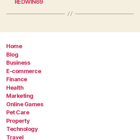
REDWIN69
Home
Blog
Business
E-commerce
Finance
Health
Marketing
Online Games
Pet Care
Property
Technology
Travel