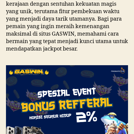
kerajaan dengan sentuhan kekuatan magis
yang unik, terutama fitur pembekuan waktu
yang menjadi daya tarik utamanya. Bagi para
pemain yang ingin meraih kemenangan
maksimal di situs GASWIN, memahami cara
bermain yang tepat menjadi kunci utama untuk
mendapatkan jackpot besar.