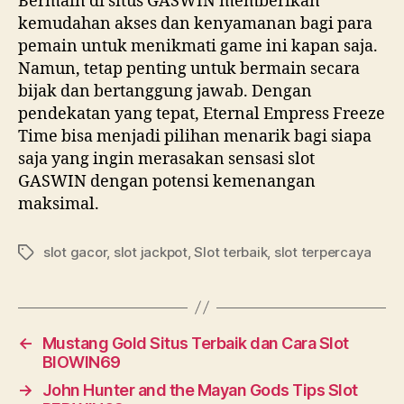
Bermain di situs GASWIN memberikan
kemudahan akses dan kenyamanan bagi para
pemain untuk menikmati game ini kapan saja.
Namun, tetap penting untuk bermain secara
bijak dan bertanggung jawab. Dengan
pendekatan yang tepat, Eternal Empress Freeze
Time bisa menjadi pilihan menarik bagi siapa
saja yang ingin merasakan sensasi slot
GASWIN dengan potensi kemenangan
maksimal.
slot gacor
,
slot jackpot
,
Slot terbaik
,
slot terpercaya
Tags
←
Mustang Gold Situs Terbaik dan Cara Slot
BIOWIN69
→
John Hunter and the Mayan Gods Tips Slot