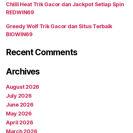
Chilli Heat Trik Gacor dan Jackpot Setiap Spin
REDWIN69
Greedy Wolf Trik Gacor dan Situs Terbaik
BIOWIN69
Recent Comments
Archives
August 2026
July 2026
June 2026
May 2026
April 2026
March 2026