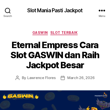
Slot Mania Pasti Jackpot
Search
Menu
Categories
GASWIN
SLOT TERBAIK
Eternal Empress Cara
Slot GASWIN dan Raih
Jackpot Besar
By
Lawrence Flores
March 26, 2026
Post
Post
author
date