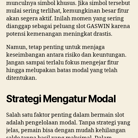
munculnya simbol khusus. Jika simbol tersebut
mulai sering terlihat, kemungkinan besar fitur
akan segera aktif. Inilah momen yang sering
dianggap sebagai peluang slot GASWIN karena
potensi kemenangan meningkat drastis.
Namun, tetap penting untuk menjaga
keseimbangan antara risiko dan keuntungan.
Jangan sampai terlalu fokus mengejar fitur
hingga melupakan batas modal yang telah
ditentukan.
Strategi Mengatur Modal
Salah satu faktor penting dalam bermain slot
adalah pengelolaan modal. Tanpa strategi yang
jelas, pemain bisa dengan mudah kehilangan