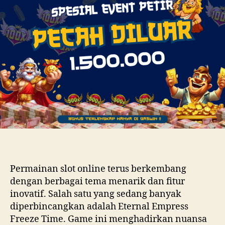
Permainan slot online terus berkembang
dengan berbagai tema menarik dan fitur
inovatif. Salah satu yang sedang banyak
diperbincangkan adalah Eternal Empress
Freeze Time. Game ini menghadirkan nuansa