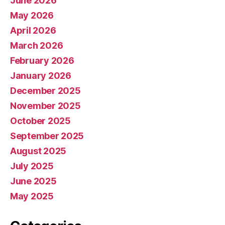
June 2026
May 2026
April 2026
March 2026
February 2026
January 2026
December 2025
November 2025
October 2025
September 2025
August 2025
July 2025
June 2025
May 2025