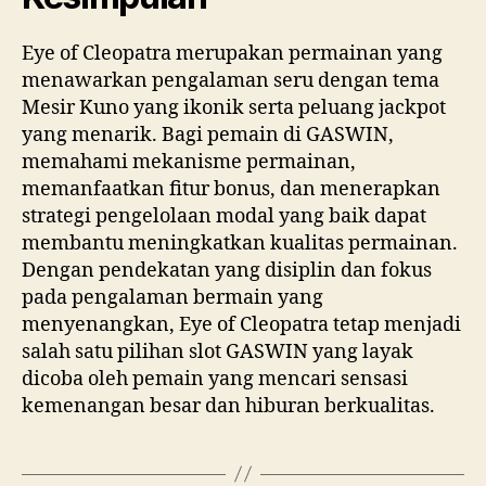
Eye of Cleopatra merupakan permainan yang
menawarkan pengalaman seru dengan tema
Mesir Kuno yang ikonik serta peluang jackpot
yang menarik. Bagi pemain di GASWIN,
memahami mekanisme permainan,
memanfaatkan fitur bonus, dan menerapkan
strategi pengelolaan modal yang baik dapat
membantu meningkatkan kualitas permainan.
Dengan pendekatan yang disiplin dan fokus
pada pengalaman bermain yang
menyenangkan, Eye of Cleopatra tetap menjadi
salah satu pilihan slot GASWIN yang layak
dicoba oleh pemain yang mencari sensasi
kemenangan besar dan hiburan berkualitas.