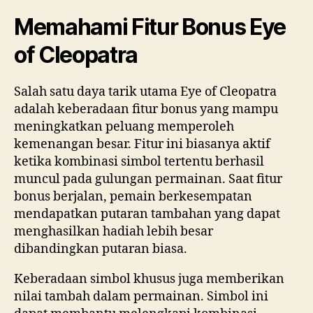
Memahami Fitur Bonus Eye
of Cleopatra
Salah satu daya tarik utama Eye of Cleopatra
adalah keberadaan fitur bonus yang mampu
meningkatkan peluang memperoleh
kemenangan besar. Fitur ini biasanya aktif
ketika kombinasi simbol tertentu berhasil
muncul pada gulungan permainan. Saat fitur
bonus berjalan, pemain berkesempatan
mendapatkan putaran tambahan yang dapat
menghasilkan hadiah lebih besar
dibandingkan putaran biasa.
Keberadaan simbol khusus juga memberikan
nilai tambah dalam permainan. Simbol ini