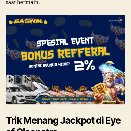
saat bermain.
Trik Menang Jackpot di Eye