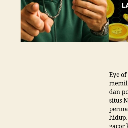
Eye of
memili
dan po
situs 
permai
hidup
gacor 