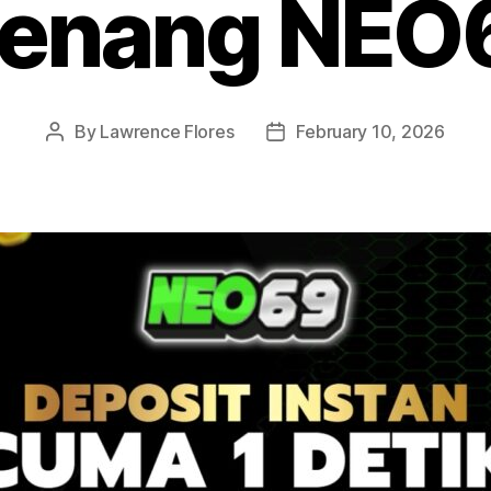
enang NEO
By
Lawrence Flores
February 10, 2026
Post
Post
author
date