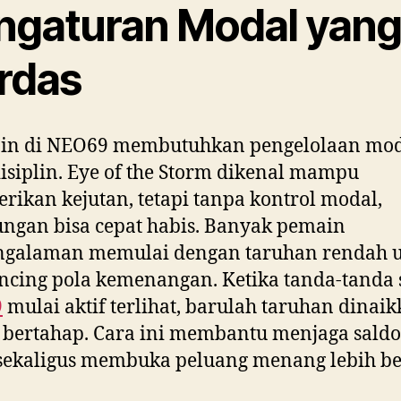
ngaturan Modal yan
rdas
in di NEO69 membutuhkan pengelolaan mo
isiplin. Eye of the Storm dikenal mampu
ikan kejutan, tetapi tanpa kontrol modal,
ngan bisa cepat habis. Banyak pemain
ngalaman memulai dengan taruhan rendah 
ing pola kemenangan. Ketika tanda-tanda s
9
mulai aktif terlihat, barulah taruhan dinai
 bertahap. Cara ini membantu menjaga saldo
 sekaligus membuka peluang menang lebih be