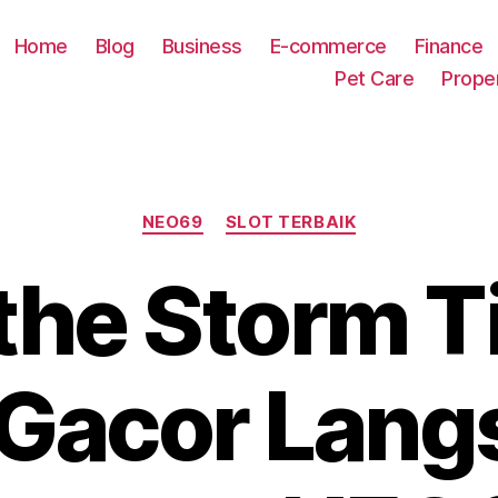
Home
Blog
Business
E-commerce
Finance
Pet Care
Prope
Categories
NEO69
SLOT TERBAIK
 the Storm T
 Gacor Lan