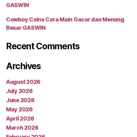
GASWIN
Cowboy Coins Cara Main Gacor dan Menang
Besar GASWIN
Recent Comments
Archives
August 2026
July 2026
June 2026
May 2026
April 2026
March 2026
February 2026