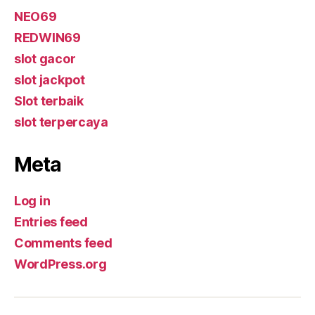
NEO69
REDWIN69
slot gacor
slot jackpot
Slot terbaik
slot terpercaya
Meta
Log in
Entries feed
Comments feed
WordPress.org