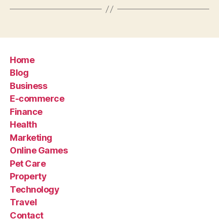
Home
Blog
Business
E-commerce
Finance
Health
Marketing
Online Games
Pet Care
Property
Technology
Travel
Contact