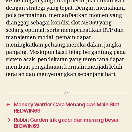
kemenangan yang cukup besar jika dimainkan
dengan strategi yang tepat. Dengan memahami
pola permainan, memanfaatkan momen yang
dianggap sebagai kondisi slot NEO69 yang
sedang optimal, serta memperhatikan RTP dan
manajemen modal, pemain dapat
meningkatkan peluang mereka dalam jangka
panjang. Meskipun hasil tetap bergantung pada
sistem acak, pendekatan yang terencana dapat
membuat pengalaman bermain menjadi lebih
terarah dan menyenangkan sepanjang hari.
←
Monkey Warrior Cara Menang dan Main Slot
REDWIN69
→
Rabbit Garden trik gacor dan menang besar
BIOWIN69