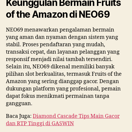
Keunggulan Bermain Fruits
of the Amazon di NEO69
NEO69 menawarkan pengalaman bermain
yang aman dan nyaman dengan sistem yang
stabil. Proses pendaftaran yang mudah,
transaksi cepat, dan layanan pelanggan yang
responsif menjadi nilai tambah tersendiri.
Selain itu, NEO69 dikenal memiliki banyak
pilihan slot berkualitas, termasuk Fruits of the
Amazon yang sering dianggap gacor. Dengan
dukungan platform yang profesional, pemain
dapat fokus menikmati permainan tanpa
gangguan.
Baca Juga:
Diamond Cascade Tips Main Gacor
dan RTP Tinggi di GASWIN