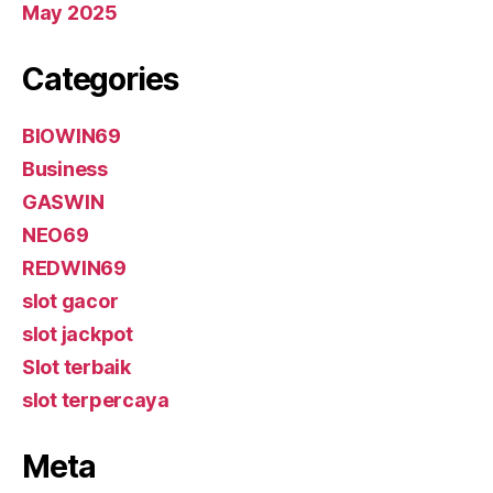
May 2025
Categories
BIOWIN69
Business
GASWIN
NEO69
REDWIN69
slot gacor
slot jackpot
Slot terbaik
slot terpercaya
Meta