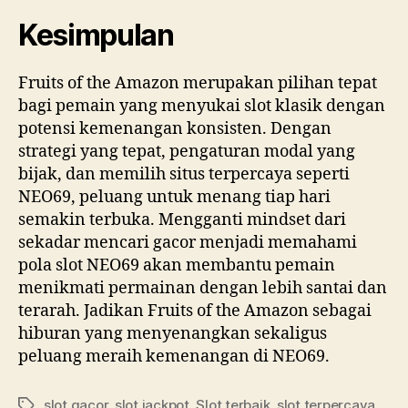
Kesimpulan
Fruits of the Amazon merupakan pilihan tepat
bagi pemain yang menyukai slot klasik dengan
potensi kemenangan konsisten. Dengan
strategi yang tepat, pengaturan modal yang
bijak, dan memilih situs terpercaya seperti
NEO69, peluang untuk menang tiap hari
semakin terbuka. Mengganti mindset dari
sekadar mencari gacor menjadi memahami
pola slot NEO69 akan membantu pemain
menikmati permainan dengan lebih santai dan
terarah. Jadikan Fruits of the Amazon sebagai
hiburan yang menyenangkan sekaligus
peluang meraih kemenangan di NEO69.
slot gacor
,
slot jackpot
,
Slot terbaik
,
slot terpercaya
Tags