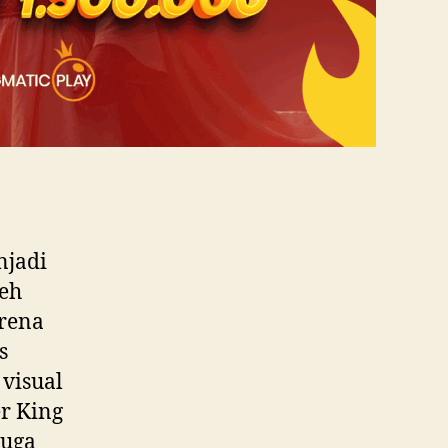
njadi
leh
arena
s
visual
r King
juga