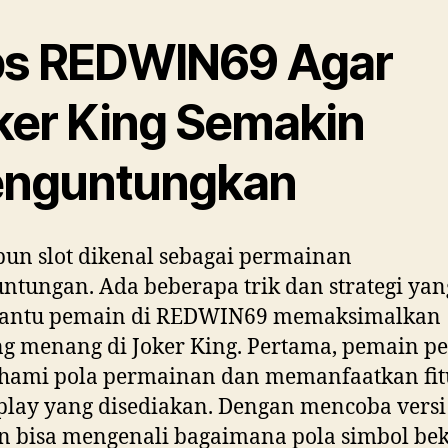
ps REDWIN69 Agar
ker King Semakin
nguntungkan
un slot dikenal sebagai permainan
ntungan. Ada beberapa trik dan strategi yan
ntu pemain di REDWIN69 memaksimalkan
g menang di Joker King. Pertama, pemain pe
ami pola permainan dan memanfaatkan fit
lay yang disediakan. Dengan mencoba versi
 bisa mengenali bagaimana pola simbol bek