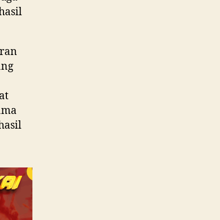
hasil
aran
ang
at
tama
hasil