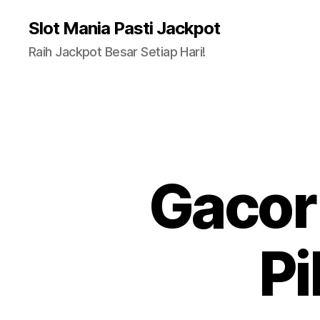
Slot Mania Pasti Jackpot
Raih Jackpot Besar Setiap Hari!
Gacor
Pi