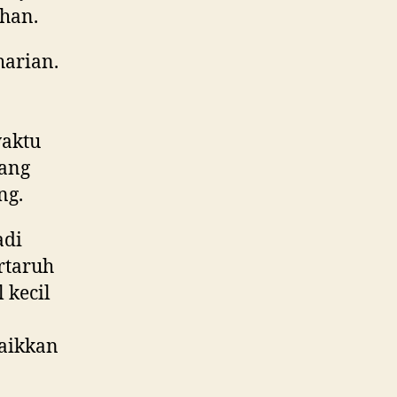
han.
harian.
waktu
uang
ng.
adi
rtaruh
 kecil
naikkan