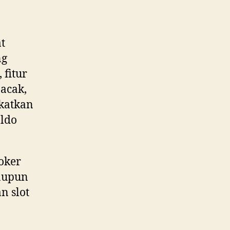
t
ng
 fitur
 acak,
katkan
ldo
oker
maupun
n slot