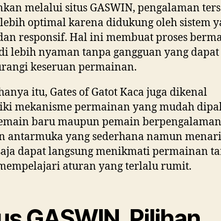
kan melalui situs GASWIN, pengalaman ters
 lebih optimal karena didukung oleh sistem 
 dan responsif. Hal ini membuat proses berm
di lebih nyaman tanpa gangguan yang dapat
rangi keseruan permainan.
hanya itu, Gates of Gatot Kaca juga dikenal
iki mekanisme permainan yang mudah dip
pemain baru maupun pemain berpengalaman
n antarmuka yang sederhana namun menari
saja dapat langsung menikmati permainan t
mempelajari aturan yang terlalu rumit.
tus GASWIN, Pilihan