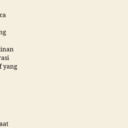
aca
ng
ainan
rasi
f yang
aat