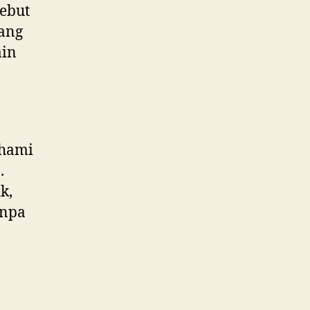
ebut
yang
ain
ahami
.
k,
anpa