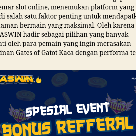
mar slot online, menemukan platform yang 
i salah satu faktor penting untuk mendapat
aman bermain yang maksimal. Oleh karena i
GASWIN hadir sebagai pilihan yang banyak
ti oleh para pemain yang ingin merasakan
nan Gates of Gatot Kaca dengan performa te