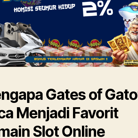
ngapa Gates of Gato
ca Menjadi Favorit
main Slot Online