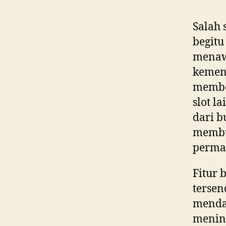
Salah 
begitu
menaw
kemen
membe
slot l
dari b
membu
perma
Fitur 
tersen
menda
mening