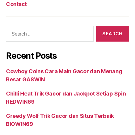
Contact
Search
for:
Recent Posts
Cowboy Coins Cara Main Gacor dan Menang
Besar GASWIN
Chilli Heat Trik Gacor dan Jackpot Setiap Spin
REDWIN69
Greedy Wolf Trik Gacor dan Situs Terbaik
BIOWIN69