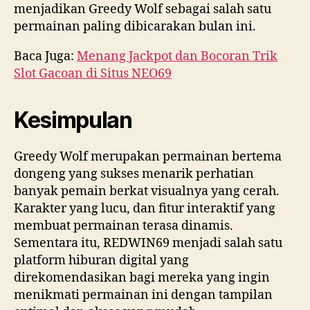
menjadikan Greedy Wolf sebagai salah satu
permainan paling dibicarakan bulan ini.
Baca Juga:
Menang Jackpot dan Bocoran Trik
Slot Gacoan di Situs NEO69
Kesimpulan
Greedy Wolf merupakan permainan bertema
dongeng yang sukses menarik perhatian
banyak pemain berkat visualnya yang cerah.
Karakter yang lucu, dan fitur interaktif yang
membuat permainan terasa dinamis.
Sementara itu, REDWIN69 menjadi salah satu
platform hiburan digital yang
direkomendasikan bagi mereka yang ingin
menikmati permainan ini dengan tampilan