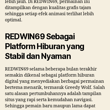
lebih jauh. Di REDWIN69, permainan ini
ditampilkan dengan kualitas grafis tajam
sehingga setiap efek animasi terlihat lebih
optimal.
REDWIN69 Sebagai
Platform Hiburan yang
Stabil dan Nyaman
REDWIN69 selama beberapa bulan terakhir
semakin dikenal sebagai platform hiburan
digital yang menyediakan berbagai permainan
bertema menarik, termasuk Greedy Wolf. Salah
satu alasan pertumbuhannya adalah tampilan
situs yang rapi serta kemudahan navigasi.
Sehingga pemain baru maupun lama dapat