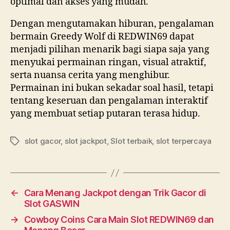
optimal dan akses yang mudah.
Dengan mengutamakan hiburan, pengalaman
bermain Greedy Wolf di REDWIN69 dapat
menjadi pilihan menarik bagi siapa saja yang
menyukai permainan ringan, visual atraktif,
serta nuansa cerita yang menghibur.
Permainan ini bukan sekadar soal hasil, tetapi
tentang keseruan dan pengalaman interaktif
yang membuat setiap putaran terasa hidup.
slot gacor
,
slot jackpot
,
Slot terbaik
,
slot terpercaya
Tags
←
Cara Menang Jackpot dengan Trik Gacor di
Slot GASWIN
→
Cowboy Coins Cara Main Slot REDWIN69 dan