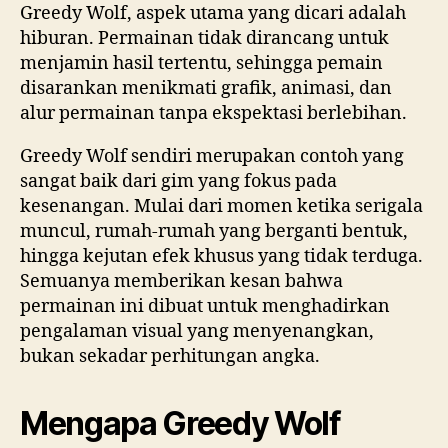
Greedy Wolf, aspek utama yang dicari adalah
hiburan. Permainan tidak dirancang untuk
menjamin hasil tertentu, sehingga pemain
disarankan menikmati grafik, animasi, dan
alur permainan tanpa ekspektasi berlebihan.
Greedy Wolf sendiri merupakan contoh yang
sangat baik dari gim yang fokus pada
kesenangan. Mulai dari momen ketika serigala
muncul, rumah-rumah yang berganti bentuk,
hingga kejutan efek khusus yang tidak terduga.
Semuanya memberikan kesan bahwa
permainan ini dibuat untuk menghadirkan
pengalaman visual yang menyenangkan,
bukan sekadar perhitungan angka.
Mengapa Greedy Wolf