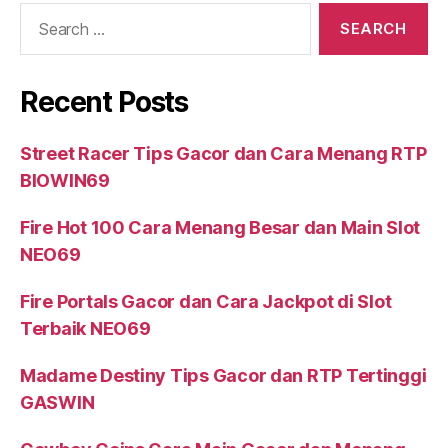
Search
for:
Recent Posts
Street Racer Tips Gacor dan Cara Menang RTP
BIOWIN69
Fire Hot 100 Cara Menang Besar dan Main Slot
NEO69
Fire Portals Gacor dan Cara Jackpot di Slot
Terbaik NEO69
Madame Destiny Tips Gacor dan RTP Tertinggi
GASWIN