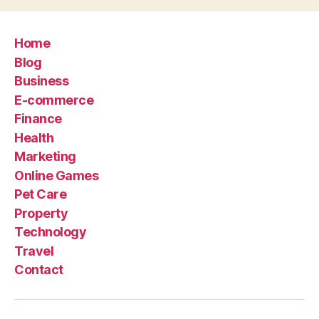
Home
Blog
Business
E-commerce
Finance
Health
Marketing
Online Games
Pet Care
Property
Technology
Travel
Contact