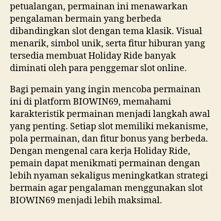
petualangan, permainan ini menawarkan
pengalaman bermain yang berbeda
dibandingkan slot dengan tema klasik. Visual
menarik, simbol unik, serta fitur hiburan yang
tersedia membuat Holiday Ride banyak
diminati oleh para penggemar slot online.
Bagi pemain yang ingin mencoba permainan
ini di platform BIOWIN69, memahami
karakteristik permainan menjadi langkah awal
yang penting. Setiap slot memiliki mekanisme,
pola permainan, dan fitur bonus yang berbeda.
Dengan mengenal cara kerja Holiday Ride,
pemain dapat menikmati permainan dengan
lebih nyaman sekaligus meningkatkan strategi
bermain agar pengalaman menggunakan slot
BIOWIN69 menjadi lebih maksimal.