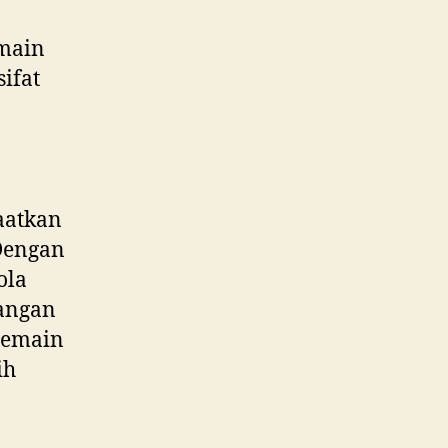
emain
ifat
aatkan
 Dengan
ola
nangan
 pemain
ih