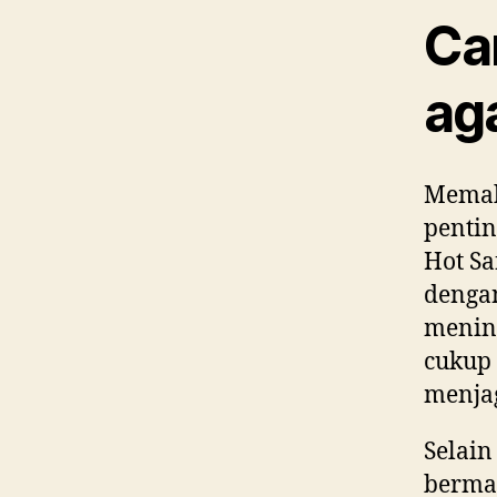
Ca
ag
Memah
pentin
Hot Sa
dengan
mening
cukup 
menjag
Selain
bermai