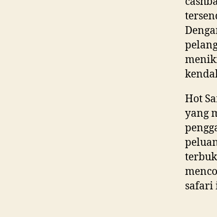
cashba
terse
Denga
pelang
menik
kendal
Hot Sa
yang m
pengga
pelua
terbuk
menco
safari 