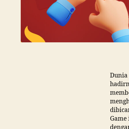
Dunia 
hadir
membe
menghi
dibica
Game i
dengan