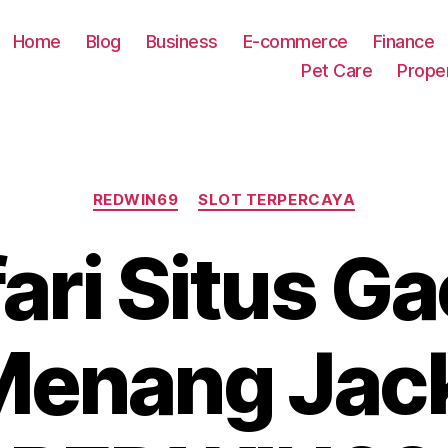
Home
Blog
Business
E-commerce
Finance
Pet Care
Prope
Categories
REDWIN69
SLOT TERPERCAYA
ari Situs G
Menang Jack