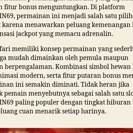
 fitur bonus menguntungkan. Di platform
69, permainan ini menjadi salah satu pili
it karena menawarkan peluang kemenangan 
nsasi jackpot yang memacu adrenalin.
fari memiliki konsep permainan yang seder
gga mudah dimainkan oleh pemula maupun
 berpengalaman. Kombinasi simbol hewan l
nimasi modern, serta fitur putaran bonus m
nan ini semakin diminati. Tidak heran jika
 pemain menyebutnya sebagai salah satu sl
69 paling populer dengan tingkat hiburan 
luang cuan menarik setiap harinya.