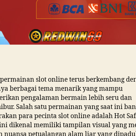
permainan slot online terus berkembang de
nya berbagai tema menarik yang mampu
rikan pengalaman bermain lebih seru dan
bur. Salah satu permainan yang saat ini ba
rakan para pecinta slot online adalah Hot Saf
ni dikenal memiliki tampilan visual yang m
 nuansa petualangan alam liar yang dipad