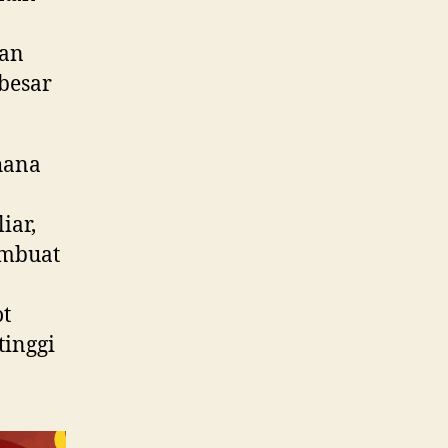
han
besar
hana
iar,
embuat
ot
tinggi