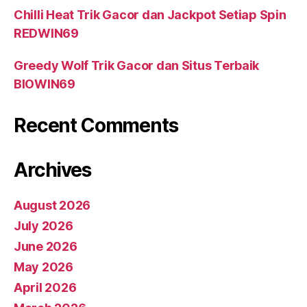
Chilli Heat Trik Gacor dan Jackpot Setiap Spin
REDWIN69
Greedy Wolf Trik Gacor dan Situs Terbaik
BIOWIN69
Recent Comments
Archives
August 2026
July 2026
June 2026
May 2026
April 2026