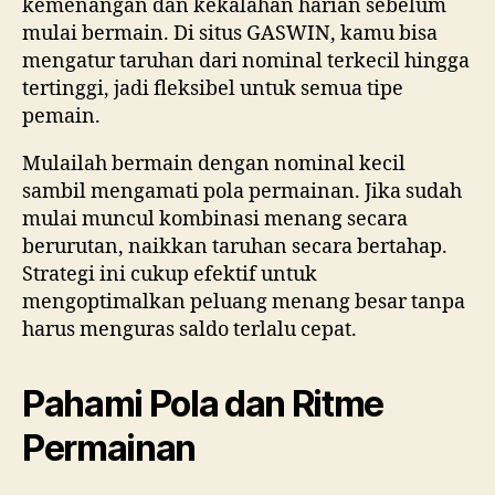
kemenangan dan kekalahan harian sebelum
mulai bermain. Di situs GASWIN, kamu bisa
mengatur taruhan dari nominal terkecil hingga
tertinggi, jadi fleksibel untuk semua tipe
pemain.
Mulailah bermain dengan nominal kecil
sambil mengamati pola permainan. Jika sudah
mulai muncul kombinasi menang secara
berurutan, naikkan taruhan secara bertahap.
Strategi ini cukup efektif untuk
mengoptimalkan peluang menang besar tanpa
harus menguras saldo terlalu cepat.
Pahami Pola dan Ritme
Permainan