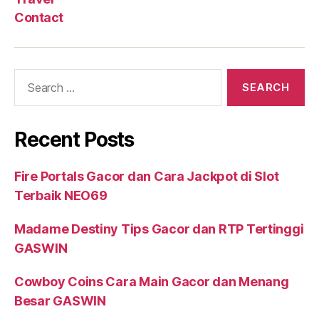
Contact
Search
for:
Recent Posts
Fire Portals Gacor dan Cara Jackpot di Slot
Terbaik NEO69
Madame Destiny Tips Gacor dan RTP Tertinggi
GASWIN
Cowboy Coins Cara Main Gacor dan Menang
Besar GASWIN