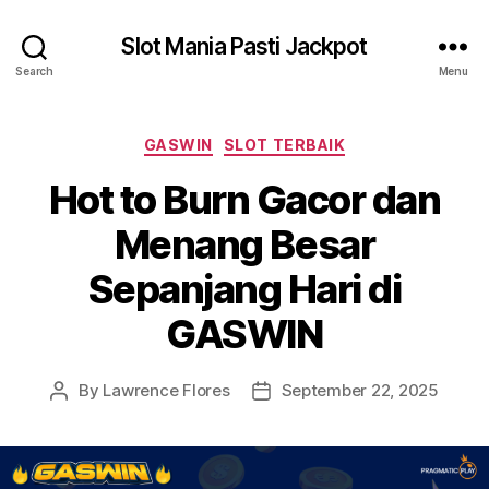
Slot Mania Pasti Jackpot
Search
Menu
Categories
GASWIN
SLOT TERBAIK
Hot to Burn Gacor dan
Menang Besar
Sepanjang Hari di
GASWIN
By
Lawrence Flores
September 22, 2025
Post
Post
author
date