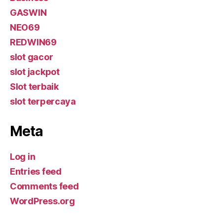
GASWIN
NEO69
REDWIN69
slot gacor
slot jackpot
Slot terbaik
slot terpercaya
Meta
Log in
Entries feed
Comments feed
WordPress.org