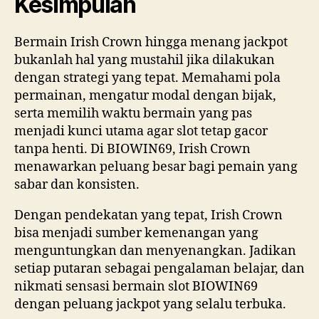
Kesimpulan
Bermain Irish Crown hingga menang jackpot
bukanlah hal yang mustahil jika dilakukan
dengan strategi yang tepat. Memahami pola
permainan, mengatur modal dengan bijak,
serta memilih waktu bermain yang pas
menjadi kunci utama agar slot tetap gacor
tanpa henti. Di BIOWIN69, Irish Crown
menawarkan peluang besar bagi pemain yang
sabar dan konsisten.
Dengan pendekatan yang tepat, Irish Crown
bisa menjadi sumber kemenangan yang
menguntungkan dan menyenangkan. Jadikan
setiap putaran sebagai pengalaman belajar, dan
nikmati sensasi bermain slot BIOWIN69
dengan peluang jackpot yang selalu terbuka.