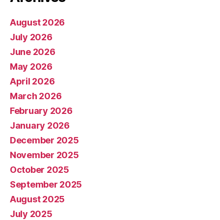
August 2026
July 2026
June 2026
May 2026
April 2026
March 2026
February 2026
January 2026
December 2025
November 2025
October 2025
September 2025
August 2025
July 2025