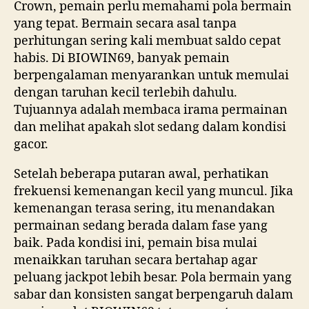
Crown, pemain perlu memahami pola bermain
yang tepat. Bermain secara asal tanpa
perhitungan sering kali membuat saldo cepat
habis. Di BIOWIN69, banyak pemain
berpengalaman menyarankan untuk memulai
dengan taruhan kecil terlebih dahulu.
Tujuannya adalah membaca irama permainan
dan melihat apakah slot sedang dalam kondisi
gacor.
Setelah beberapa putaran awal, perhatikan
frekuensi kemenangan kecil yang muncul. Jika
kemenangan terasa sering, itu menandakan
permainan sedang berada dalam fase yang
baik. Pada kondisi ini, pemain bisa mulai
menaikkan taruhan secara bertahap agar
peluang jackpot lebih besar. Pola bermain yang
sabar dan konsisten sangat berpengaruh dalam