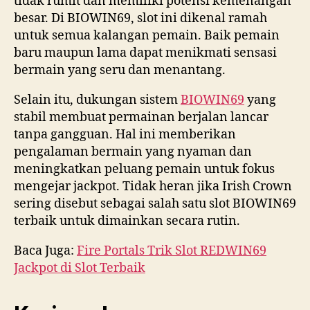
tidak rumit dan memiliki potensi kemenangan
besar. Di BIOWIN69, slot ini dikenal ramah
untuk semua kalangan pemain. Baik pemain
baru maupun lama dapat menikmati sensasi
bermain yang seru dan menantang.
Selain itu, dukungan sistem
BIOWIN69
yang
stabil membuat permainan berjalan lancar
tanpa gangguan. Hal ini memberikan
pengalaman bermain yang nyaman dan
meningkatkan peluang pemain untuk fokus
mengejar jackpot. Tidak heran jika Irish Crown
sering disebut sebagai salah satu slot BIOWIN69
terbaik untuk dimainkan secara rutin.
Baca Juga:
Fire Portals Trik Slot REDWIN69
Jackpot di Slot Terbaik