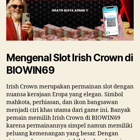
Mengenal Slot Irish Crown di
BIOWIN69
Irish Crown merupakan permainan slot dengan
nuansa kerajaan Eropa yang elegan. Simbol
mahkota, perhiasan, dan ikon bangsawan
menjadi ciri khas utama dari game ini. Banyak
pemain memilih Irish Crown di BIOWIN69
karena permainannya simpel namun memiliki
peluang kemenangan yang besar. Dengan