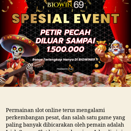
Permainan slot online terus mengalami
perkembangan pesat, dan salah satu game yang
paling banyak dibicarakan oleh pemain adalah