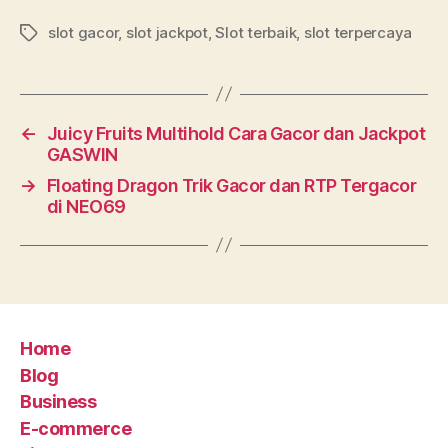
slot gacor
,
slot jackpot
,
Slot terbaik
,
slot terpercaya
Tags
←
Juicy Fruits Multihold Cara Gacor dan Jackpot
GASWIN
→
Floating Dragon Trik Gacor dan RTP Tergacor
di NEO69
Home
Blog
Business
E-commerce