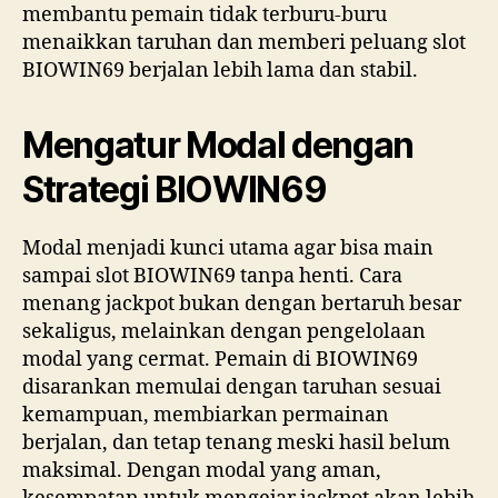
membantu pemain tidak terburu-buru
menaikkan taruhan dan memberi peluang slot
BIOWIN69 berjalan lebih lama dan stabil.
Mengatur Modal dengan
Strategi BIOWIN69
Modal menjadi kunci utama agar bisa main
sampai slot BIOWIN69 tanpa henti. Cara
menang jackpot bukan dengan bertaruh besar
sekaligus, melainkan dengan pengelolaan
modal yang cermat. Pemain di BIOWIN69
disarankan memulai dengan taruhan sesuai
kemampuan, membiarkan permainan
berjalan, dan tetap tenang meski hasil belum
maksimal. Dengan modal yang aman,