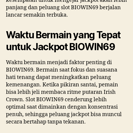
kesempatan untuk mengejar jackpot akan lebih
panjang dan peluang slot BIOWIN69 berjalan
lancar semakin terbuka.
Waktu Bermain yang Tepat
untuk Jackpot BIOWIN69
Waktu bermain menjadi faktor penting di
BIOWIN69. Bermain saat fokus dan suasana
hati tenang dapat meningkatkan peluang
kemenangan. Ketika pikiran santai, pemain
bisa lebih jeli membaca ritme putaran Irish
Crown. Slot BIOWIN69 cenderung lebih
optimal saat dimainkan dengan konsentrasi
penuh, sehingga peluang jackpot bisa muncul
secara bertahap tanpa tekanan.