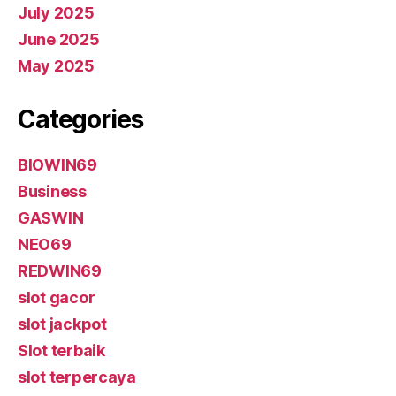
July 2025
June 2025
May 2025
Categories
BIOWIN69
Business
GASWIN
NEO69
REDWIN69
slot gacor
slot jackpot
Slot terbaik
slot terpercaya