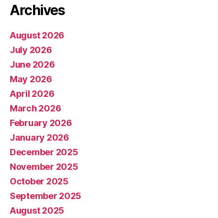
Archives
August 2026
July 2026
June 2026
May 2026
April 2026
March 2026
February 2026
January 2026
December 2025
November 2025
October 2025
September 2025
August 2025