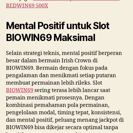
REDWIN69 500X
Mental Positif untuk Slot
BIOWIN69 Maksimal
Selain strategi teknis, mental positif berperan
besar dalam bermain Irish Crown di
BIOWIN69. Bermain dengan fokus pada
pengalaman dan menikmati setiap putaran
membuat permainan lebih rileks. Slot
BIOWIN69
sering terasa lebih lancar saat
pemain menikmati prosesnya. Dengan
kombinasi pemahaman pola permainan,
pengelolaan modal, timing tepat, konsistensi,
dan mental positif, peluang menang jackpot di
BIOWIN69 bisa dikejar secara optimal tanpa