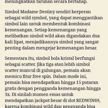
meningkatkan taruhan secara bertahap.
Simbol Madame Destiny sendiri berperan
sebagai wild symbol, yang dapat menggantikan
simbol lain untuk membentuk kombinasi
kemenangan. Setiap kemenangan yang
melibatkan simbol wild akan digandakan dua
kali lipat, menjadikannya simbol yang sangat
penting dalam mengejar kemenangan besar.
Sementara itu, simbol bola kristal berfungsi
sebagai scatter. Jika tiga atau lebih simbol
scatter muncul di gulungan, pemain akan
memicu fitur free spin. Dalam mode ini,
pemain bisa mendapatkan hingga 15 putaran
gratis dengan pengganda kemenangan hingga
3x. Di sinilah momen emas untuk
mendapatkan jackpot besar di slot REDWIN69,
karena kombinasi wild dan pengganda bisa