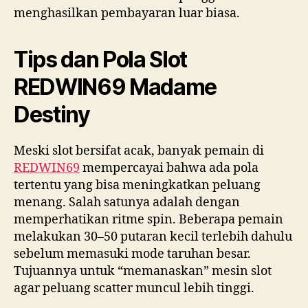
menghasilkan pembayaran luar biasa.
Tips dan Pola Slot
REDWIN69 Madame
Destiny
Meski slot bersifat acak, banyak pemain di
REDWIN69
mempercayai bahwa ada pola
tertentu yang bisa meningkatkan peluang
menang. Salah satunya adalah dengan
memperhatikan ritme spin. Beberapa pemain
melakukan 30–50 putaran kecil terlebih dahulu
sebelum memasuki mode taruhan besar.
Tujuannya untuk “memanaskan” mesin slot
agar peluang scatter muncul lebih tinggi.