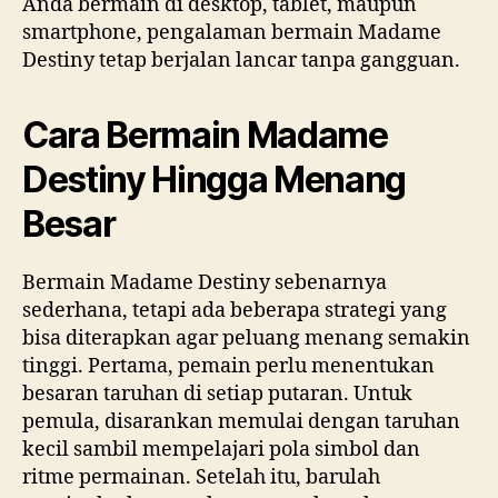
Anda bermain di desktop, tablet, maupun
smartphone, pengalaman bermain Madame
Destiny tetap berjalan lancar tanpa gangguan.
Cara Bermain Madame
Destiny Hingga Menang
Besar
Bermain Madame Destiny sebenarnya
sederhana, tetapi ada beberapa strategi yang
bisa diterapkan agar peluang menang semakin
tinggi. Pertama, pemain perlu menentukan
besaran taruhan di setiap putaran. Untuk
pemula, disarankan memulai dengan taruhan
kecil sambil mempelajari pola simbol dan
ritme permainan. Setelah itu, barulah