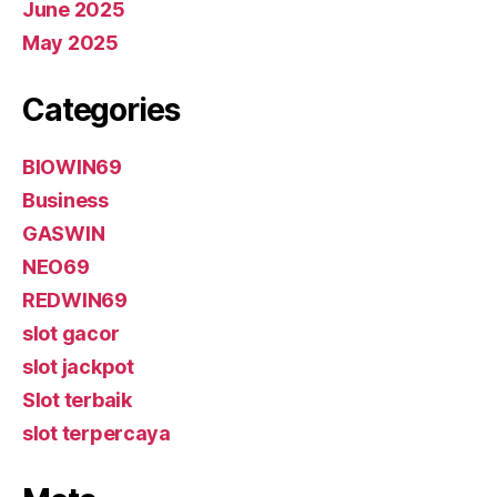
June 2025
May 2025
Categories
BIOWIN69
Business
GASWIN
NEO69
REDWIN69
slot gacor
slot jackpot
Slot terbaik
slot terpercaya