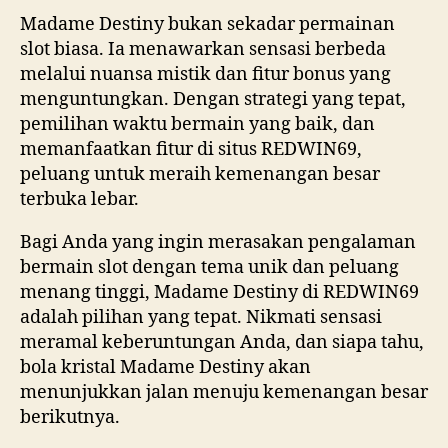
Madame Destiny bukan sekadar permainan
slot biasa. Ia menawarkan sensasi berbeda
melalui nuansa mistik dan fitur bonus yang
menguntungkan. Dengan strategi yang tepat,
pemilihan waktu bermain yang baik, dan
memanfaatkan fitur di situs REDWIN69,
peluang untuk meraih kemenangan besar
terbuka lebar.
Bagi Anda yang ingin merasakan pengalaman
bermain slot dengan tema unik dan peluang
menang tinggi, Madame Destiny di REDWIN69
adalah pilihan yang tepat. Nikmati sensasi
meramal keberuntungan Anda, dan siapa tahu,
bola kristal Madame Destiny akan
menunjukkan jalan menuju kemenangan besar
berikutnya.