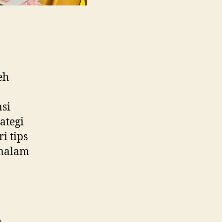
eh
nsi
ategi
i tips
 malam
n