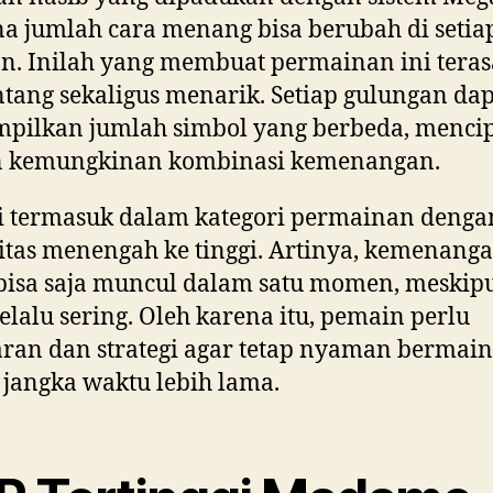
a jumlah cara menang bisa berubah di setia
n. Inilah yang membuat permainan ini teras
ang sekaligus menarik. Setiap gulungan dap
pilkan jumlah simbol yang berbeda, menci
n kemungkinan kombinasi kemenangan.
ni termasuk dalam kategori permainan denga
litas menengah ke tinggi. Artinya, kemenang
bisa saja muncul dalam satu momen, meskip
selalu sering. Oleh karena itu, pemain perlu
ran dan strategi agar tetap nyaman bermain
jangka waktu lebih lama.