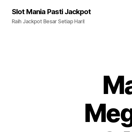
Slot Mania Pasti Jackpot
Raih Jackpot Besar Setiap Hari!
Ma
Meg