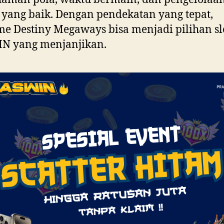
yang baik. Dengan pendekatan yang tepat,
 Destiny Megaways bisa menjadi pilihan sl
N yang menjanjikan.