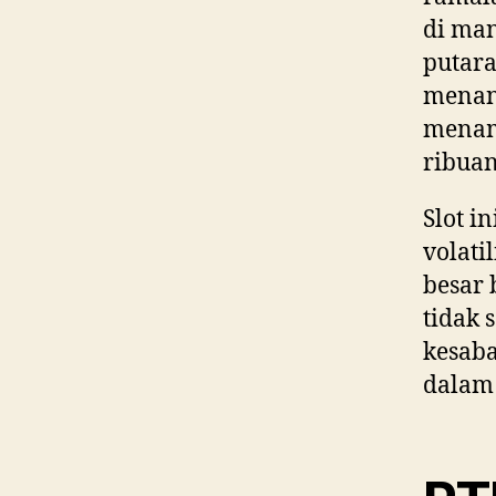
di man
putara
menant
menam
ribua
Slot i
volati
besar 
tidak 
kesaba
dalam 