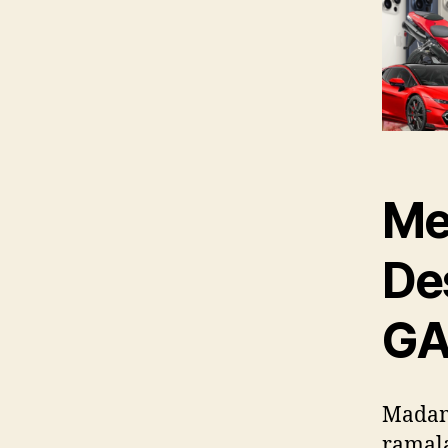
Me
De
GA
Madam
ramal