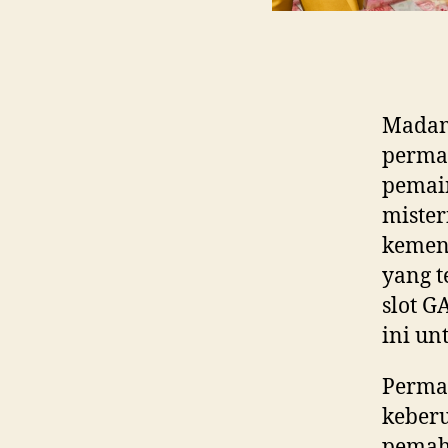
Madam
permai
pemain
mister
kemena
yang t
slot G
ini u
Perma
keber
pemah