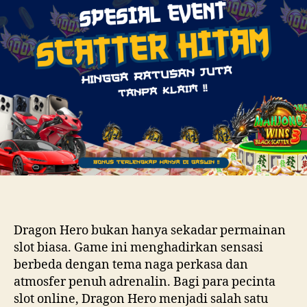
Dragon Hero bukan hanya sekadar permainan
slot biasa. Game ini menghadirkan sensasi
berbeda dengan tema naga perkasa dan
atmosfer penuh adrenalin. Bagi para pecinta
slot online, Dragon Hero menjadi salah satu