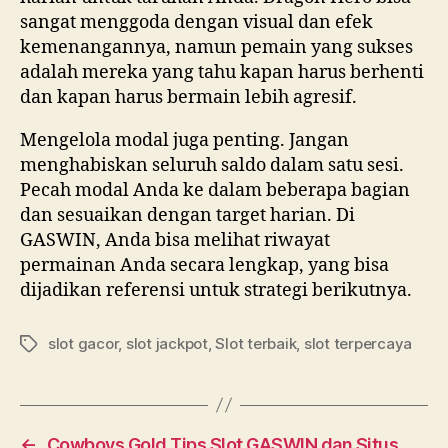
sangat menggoda dengan visual dan efek
kemenangannya, namun pemain yang sukses
adalah mereka yang tahu kapan harus berhenti
dan kapan harus bermain lebih agresif.
Mengelola modal juga penting. Jangan
menghabiskan seluruh saldo dalam satu sesi.
Pecah modal Anda ke dalam beberapa bagian
dan sesuaikan dengan target harian. Di
GASWIN, Anda bisa melihat riwayat
permainan Anda secara lengkap, yang bisa
dijadikan referensi untuk strategi berikutnya.
slot gacor
,
slot jackpot
,
Slot terbaik
,
slot terpercaya
Tags
←
Cowboys Gold Tips Slot GASWIN dan Situs