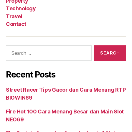
Property
Technology
Travel
Contact
Search
for:
Recent Posts
Street Racer Tips Gacor dan Cara Menang RTP
BIOWIN69
Fire Hot 100 Cara Menang Besar dan Main Slot
NEO69