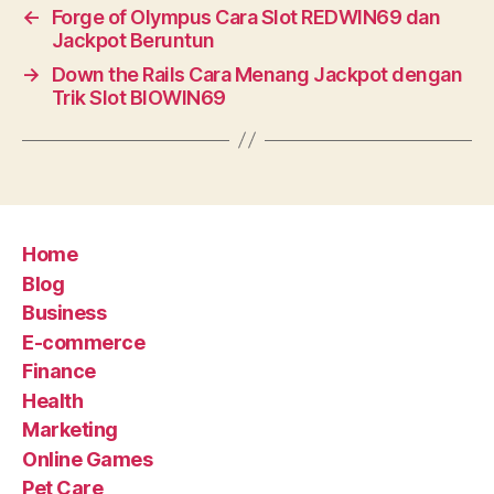
←
Forge of Olympus Cara Slot REDWIN69 dan
Jackpot Beruntun
→
Down the Rails Cara Menang Jackpot dengan
Trik Slot BIOWIN69
Home
Blog
Business
E-commerce
Finance
Health
Marketing
Online Games
Pet Care