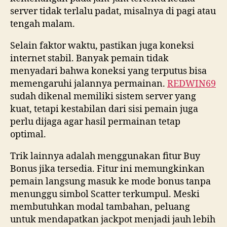
server tidak terlalu padat, misalnya di pagi atau
tengah malam.
Selain faktor waktu, pastikan juga koneksi
internet stabil. Banyak pemain tidak
menyadari bahwa koneksi yang terputus bisa
memengaruhi jalannya permainan.
REDWIN69
sudah dikenal memiliki sistem server yang
kuat, tetapi kestabilan dari sisi pemain juga
perlu dijaga agar hasil permainan tetap
optimal.
Trik lainnya adalah menggunakan fitur Buy
Bonus jika tersedia. Fitur ini memungkinkan
pemain langsung masuk ke mode bonus tanpa
menunggu simbol Scatter terkumpul. Meski
membutuhkan modal tambahan, peluang
untuk mendapatkan jackpot menjadi jauh lebih