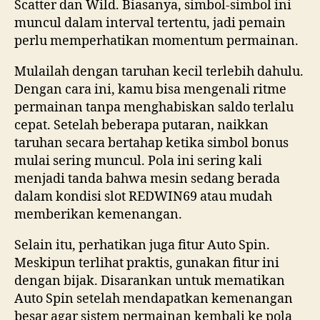
Scatter dan Wild. Biasanya, simbol-simbol ini
muncul dalam interval tertentu, jadi pemain
perlu memperhatikan momentum permainan.
Mulailah dengan taruhan kecil terlebih dahulu.
Dengan cara ini, kamu bisa mengenali ritme
permainan tanpa menghabiskan saldo terlalu
cepat. Setelah beberapa putaran, naikkan
taruhan secara bertahap ketika simbol bonus
mulai sering muncul. Pola ini sering kali
menjadi tanda bahwa mesin sedang berada
dalam kondisi slot REDWIN69 atau mudah
memberikan kemenangan.
Selain itu, perhatikan juga fitur Auto Spin.
Meskipun terlihat praktis, gunakan fitur ini
dengan bijak. Disarankan untuk mematikan
Auto Spin setelah mendapatkan kemenangan
besar agar sistem permainan kembali ke pola