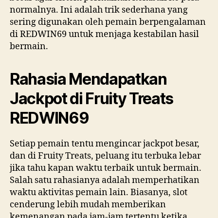
normalnya. Ini adalah trik sederhana yang
sering digunakan oleh pemain berpengalaman
di REDWIN69 untuk menjaga kestabilan hasil
bermain.
Rahasia Mendapatkan
Jackpot di Fruity Treats
REDWIN69
Setiap pemain tentu mengincar jackpot besar,
dan di Fruity Treats, peluang itu terbuka lebar
jika tahu kapan waktu terbaik untuk bermain.
Salah satu rahasianya adalah memperhatikan
waktu aktivitas pemain lain. Biasanya, slot
cenderung lebih mudah memberikan
kemenangan pada jam-jam tertentu ketika