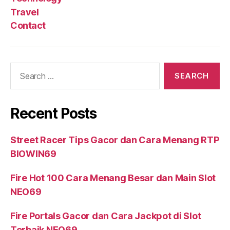
Travel
Contact
Search
for:
Recent Posts
Street Racer Tips Gacor dan Cara Menang RTP
BIOWIN69
Fire Hot 100 Cara Menang Besar dan Main Slot
NEO69
Fire Portals Gacor dan Cara Jackpot di Slot
Terbaik NEO69