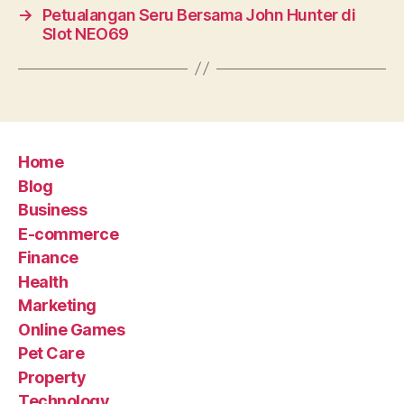
→
Petualangan Seru Bersama John Hunter di
Slot NEO69
Home
Blog
Business
E-commerce
Finance
Health
Marketing
Online Games
Pet Care
Property
Technology