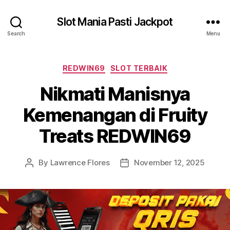
Slot Mania Pasti Jackpot
Search
Menu
Categories
REDWIN69
SLOT TERBAIK
Nikmati Manisnya
Kemenangan di Fruity
Treats REDWIN69
By
Lawrence Flores
November 12, 2025
Post
Post
author
date