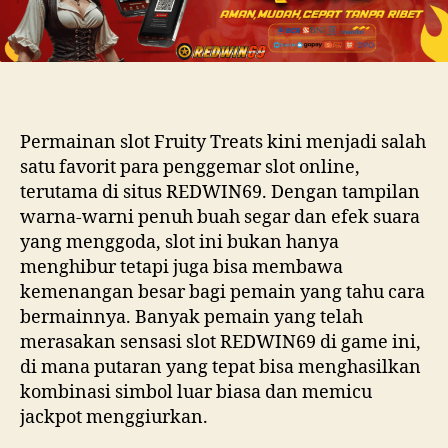
Permainan slot Fruity Treats kini menjadi salah
satu favorit para penggemar slot online,
terutama di situs REDWIN69. Dengan tampilan
warna-warni penuh buah segar dan efek suara
yang menggoda, slot ini bukan hanya
menghibur tetapi juga bisa membawa
kemenangan besar bagi pemain yang tahu cara
bermainnya. Banyak pemain yang telah
merasakan sensasi slot REDWIN69 di game ini,
di mana putaran yang tepat bisa menghasilkan
kombinasi simbol luar biasa dan memicu
jackpot menggiurkan.