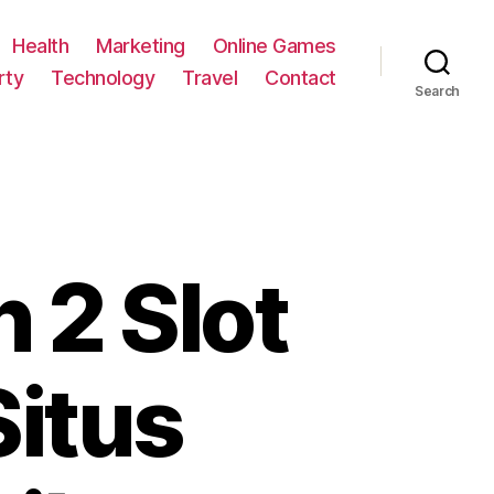
Health
Marketing
Online Games
rty
Technology
Travel
Contact
Search
 2 Slot
itus