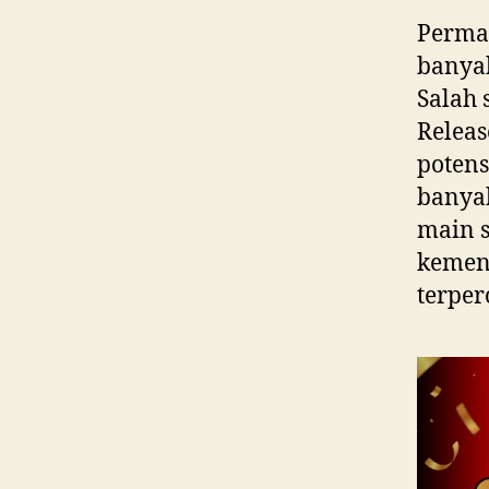
Permai
banya
Salah 
Releas
potens
banyak
main 
kemena
terper