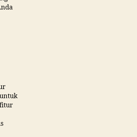
Anda
ur
 untuk
itur
us