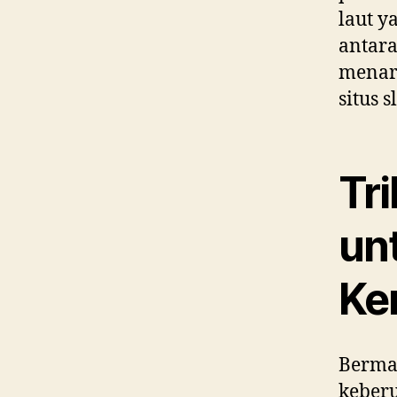
laut y
antar
menari
situs 
Tr
un
Ke
Bermai
keber