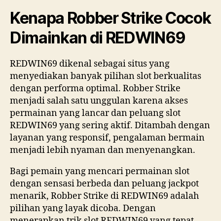
Kenapa Robber Strike Cocok
Dimainkan di REDWIN69
REDWIN69 dikenal sebagai situs yang
menyediakan banyak pilihan slot berkualitas
dengan performa optimal. Robber Strike
menjadi salah satu unggulan karena akses
permainan yang lancar dan peluang slot
REDWIN69 yang sering aktif. Ditambah dengan
layanan yang responsif, pengalaman bermain
menjadi lebih nyaman dan menyenangkan.
Bagi pemain yang mencari permainan slot
dengan sensasi berbeda dan peluang jackpot
menarik, Robber Strike di REDWIN69 adalah
pilihan yang layak dicoba. Dengan
menerapkan trik slot REDWIN69 yang tepat