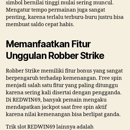
simbol bernilai tinggi mulai sering muncul.
Mengatur tempo permainan juga sangat
penting, karena terlalu terburu-buru justru bisa
membuat saldo cepat habis.
Memanfaatkan Fitur
Unggulan Robber Strike
Robber Strike memiliki fitur bonus yang sangat
berpengaruh terhadap kemenangan. Free spin
menjadi salah satu fitur yang paling ditunggu
karena sering kali disertai dengan pengganda.
Di REDWIN69, banyak pemain mengaku
mendapatkan jackpot saat free spin aktif
karena nilai kemenangan bisa berlipat ganda.
Trik slot REDWIN69 lainnya adalah