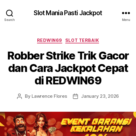
Slot Mania Pasti Jackpot
Search
Menu
Categories
REDWIN69
SLOT TERBAIK
Robber Strike Trik Gacor
dan Cara Jackpot Cepat
di REDWIN69
By
Lawrence Flores
January 23, 2026
Post
Post
author
date