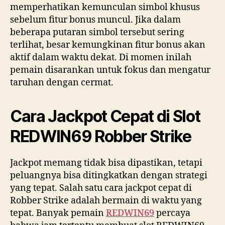
memperhatikan kemunculan simbol khusus
sebelum fitur bonus muncul. Jika dalam
beberapa putaran simbol tersebut sering
terlihat, besar kemungkinan fitur bonus akan
aktif dalam waktu dekat. Di momen inilah
pemain disarankan untuk fokus dan mengatur
taruhan dengan cermat.
Cara Jackpot Cepat di Slot
REDWIN69 Robber Strike
Jackpot memang tidak bisa dipastikan, tetapi
peluangnya bisa ditingkatkan dengan strategi
yang tepat. Salah satu cara jackpot cepat di
Robber Strike adalah bermain di waktu yang
tepat. Banyak pemain
REDWIN69
percaya