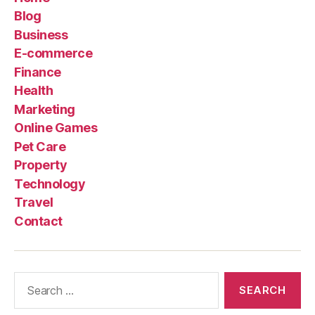
Blog
Business
E-commerce
Finance
Health
Marketing
Online Games
Pet Care
Property
Technology
Travel
Contact
Search
for: