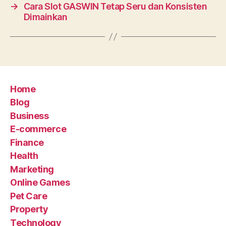
→
Cara Slot GASWIN Tetap Seru dan Konsisten
Dimainkan
Home
Blog
Business
E-commerce
Finance
Health
Marketing
Online Games
Pet Care
Property
Technology