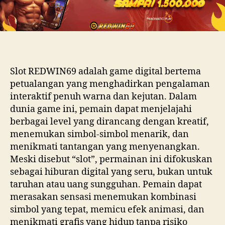
Slot REDWIN69 adalah game digital bertema
petualangan yang menghadirkan pengalaman
interaktif penuh warna dan kejutan. Dalam
dunia game ini, pemain dapat menjelajahi
berbagai level yang dirancang dengan kreatif,
menemukan simbol-simbol menarik, dan
menikmati tantangan yang menyenangkan.
Meski disebut “slot”, permainan ini difokuskan
sebagai hiburan digital yang seru, bukan untuk
taruhan atau uang sungguhan. Pemain dapat
merasakan sensasi menemukan kombinasi
simbol yang tepat, memicu efek animasi, dan
menikmati grafis yang hidup tanpa risiko