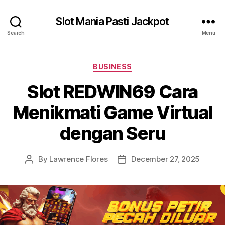
Slot Mania Pasti Jackpot
Search
Menu
Categories
BUSINESS
Slot REDWIN69 Cara
Menikmati Game Virtual
dengan Seru
By
Lawrence Flores
December 27, 2025
Post
Post
author
date