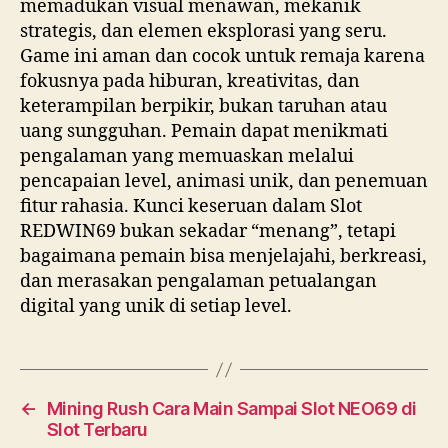
memadukan visual menawan, mekanik
strategis, dan elemen eksplorasi yang seru.
Game ini aman dan cocok untuk remaja karena
fokusnya pada hiburan, kreativitas, dan
keterampilan berpikir, bukan taruhan atau
uang sungguhan. Pemain dapat menikmati
pengalaman yang memuaskan melalui
pencapaian level, animasi unik, dan penemuan
fitur rahasia. Kunci keseruan dalam Slot
REDWIN69 bukan sekadar “menang”, tetapi
bagaimana pemain bisa menjelajahi, berkreasi,
dan merasakan pengalaman petualangan
digital yang unik di setiap level.
←
Mining Rush Cara Main Sampai Slot NEO69 di
Slot Terbaru