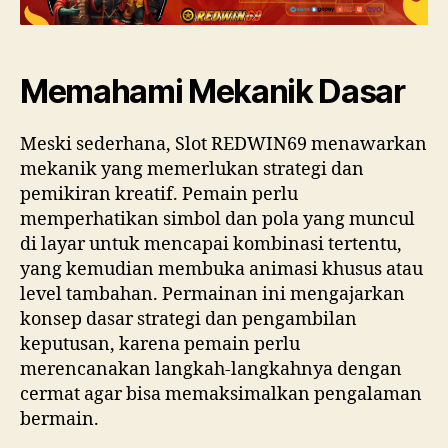
Memahami Mekanik Dasar
Meski sederhana, Slot REDWIN69 menawarkan
mekanik yang memerlukan strategi dan
pemikiran kreatif. Pemain perlu
memperhatikan simbol dan pola yang muncul
di layar untuk mencapai kombinasi tertentu,
yang kemudian membuka animasi khusus atau
level tambahan. Permainan ini mengajarkan
konsep dasar strategi dan pengambilan
keputusan, karena pemain perlu
merencanakan langkah-langkahnya dengan
cermat agar bisa memaksimalkan pengalaman
bermain.