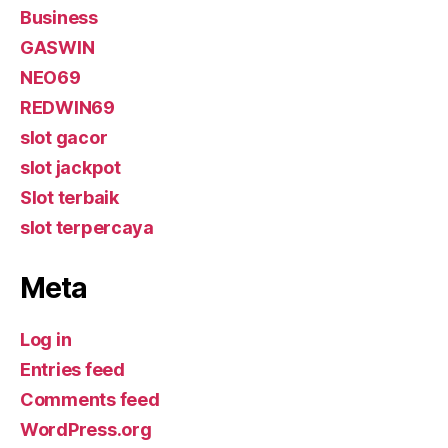
Business
GASWIN
NEO69
REDWIN69
slot gacor
slot jackpot
Slot terbaik
slot terpercaya
Meta
Log in
Entries feed
Comments feed
WordPress.org