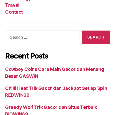
Travel
Contact
Search
for:
Recent Posts
Cowboy Coins Cara Main Gacor dan Menang
Besar GASWIN
Chilli Heat Trik Gacor dan Jackpot Setiap Spin
REDWIN69
Greedy Wolf Trik Gacor dan Situs Terbaik
BIOWIN69