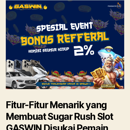
Fitur-Fitur Menarik yang
Membuat Sugar Rush Slot
GASWIN Disukai Pemain