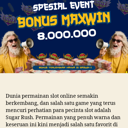
Dunia permainan slot online semakin
berkembang, dan salah satu game yang terus
mencuri perhatian para pecinta slot adalah
Sugar Rush. Permainan yang penuh warna dan
keseruan ini kini menjadi salah satu favorit di