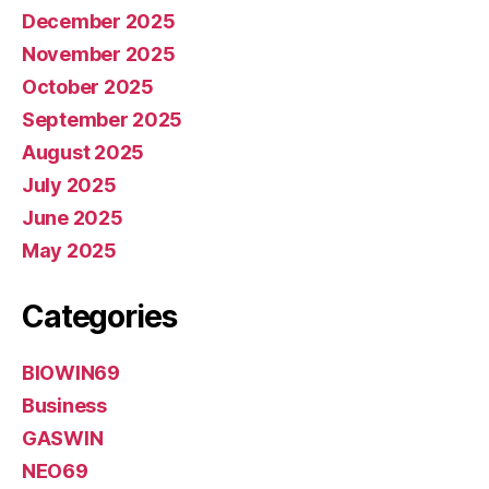
December 2025
November 2025
October 2025
September 2025
August 2025
July 2025
June 2025
May 2025
Categories
BIOWIN69
Business
GASWIN
NEO69