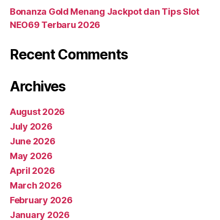
Bonanza Gold Menang Jackpot dan Tips Slot
NEO69 Terbaru 2026
Recent Comments
Archives
August 2026
July 2026
June 2026
May 2026
April 2026
March 2026
February 2026
January 2026