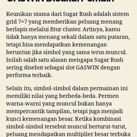
Keunikan utama dari Sugar Rush adalah sistem
grid 7×7 yang memberikan peluang menang
berlapis melalui fitur cluster. Artinya, kamu
tidak hanya menang sekali dalam satu putaran,
tetapi bisa mendapatkan kemenangan
beruntun jika simbol yang sama terus muncul.
Inilah salah satu alasan mengapa Sugar Rush
sering disebut sebagai slot GASWIN dengan
performa terbaik.
Selain itu, simbol-simbol dalam permainan ini
memiliki nilai yang berbeda-beda. Permen
warna-warni yang muncul bukan hanya
mempercantik tampilan, tetapi juga menjadi
kunci kemenangan besar. Ketika kombinasi
simbol-simbol tersebut muncul berturut-turut,
peluang mendapatkan multiplier besar terbuka