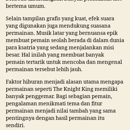
bertema umum.
Selain tampilan grafis yang kuat, efek suara
yang digunakan juga mendukung suasana
permainan. Musik latar yang bernuansa epik
membuat pemain seolah berada di dalam dunia
para ksatria yang sedang menjalankan misi
besar. Hal inilah yang membuat banyak
pemain tertarik untuk mencoba dan mengenal
permainan tersebut lebih jauh.
Faktor hiburan menjadi alasan utama mengapa
permainan seperti The Knight King memiliki
banyak penggemar. Bagi sebagian pemain,
pengalaman menikmati tema dan fitur
permainan menjadi nilai tambah yang sama
pentingnya dengan hasil permainan itu
sendiri.