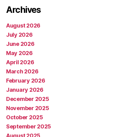
Archives
August 2026
July 2026
June 2026
May 2026
April 2026
March 2026
February 2026
January 2026
December 2025
November 2025
October 2025
September 2025
August 2025