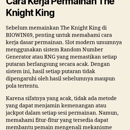
Cara Kerja Permainan The
Knight King
Sebelum memainkan The Knight King di
BIOWIN69, penting untuk memahami cara
kerja dasar permainan. Slot modern umumnya
menggunakan sistem Random Number
Generator atau RNG yang memastikan setiap
putaran berlangsung secara acak. Dengan
sistem ini, hasil setiap putaran tidak
dipengaruhi oleh hasil sebelumnya maupun
pola tertentu.
Karena sifatnya yang acak, tidak ada metode
yang dapat menjamin kemenangan atau
jackpot dalam setiap sesi permainan. Namun,
memahami fitur-fitur yang tersedia dapat
membantu pemain mengenali mekanisme