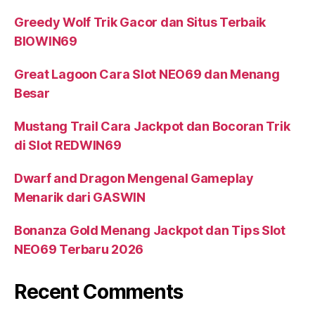
Greedy Wolf Trik Gacor dan Situs Terbaik
BIOWIN69
Great Lagoon Cara Slot NEO69 dan Menang
Besar
Mustang Trail Cara Jackpot dan Bocoran Trik
di Slot REDWIN69
Dwarf and Dragon Mengenal Gameplay
Menarik dari GASWIN
Bonanza Gold Menang Jackpot dan Tips Slot
NEO69 Terbaru 2026
Recent Comments