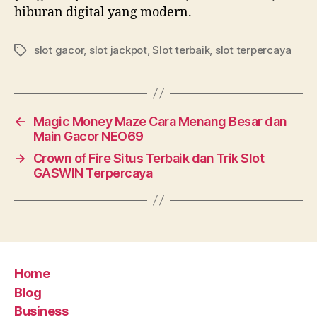
hiburan digital yang modern.
slot gacor
,
slot jackpot
,
Slot terbaik
,
slot terpercaya
Tags
←
Magic Money Maze Cara Menang Besar dan
Main Gacor NEO69
→
Crown of Fire Situs Terbaik dan Trik Slot
GASWIN Terpercaya
Home
Blog
Business