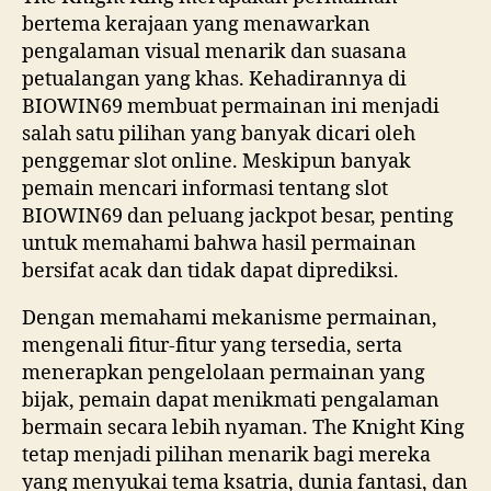
bertema kerajaan yang menawarkan
pengalaman visual menarik dan suasana
petualangan yang khas. Kehadirannya di
BIOWIN69 membuat permainan ini menjadi
salah satu pilihan yang banyak dicari oleh
penggemar slot online. Meskipun banyak
pemain mencari informasi tentang slot
BIOWIN69 dan peluang jackpot besar, penting
untuk memahami bahwa hasil permainan
bersifat acak dan tidak dapat diprediksi.
Dengan memahami mekanisme permainan,
mengenali fitur-fitur yang tersedia, serta
menerapkan pengelolaan permainan yang
bijak, pemain dapat menikmati pengalaman
bermain secara lebih nyaman. The Knight King
tetap menjadi pilihan menarik bagi mereka
yang menyukai tema ksatria, dunia fantasi, dan