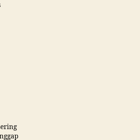
s
sering
anggap