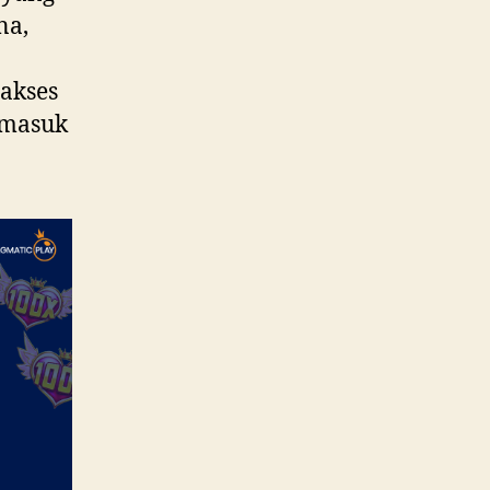
na,
akses
rmasuk