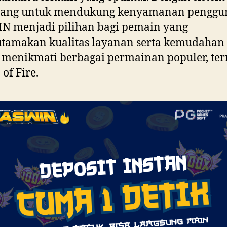
cang untuk mendukung kenyamanan penggu
N menjadi pilihan bagi pemain yang
tamakan kualitas layanan serta kemudahan 
 menikmati berbagai permainan populer, te
of Fire.