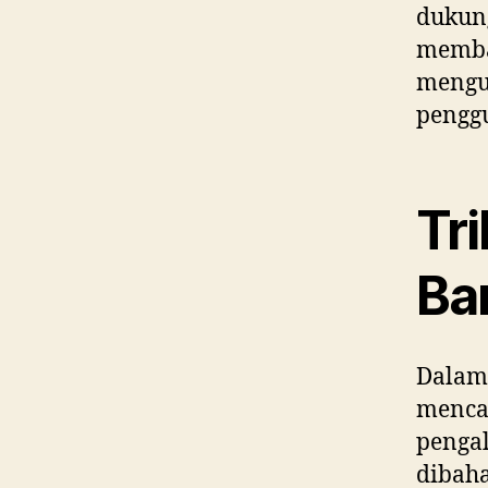
dukung
memban
mengu
pengg
Tr
Ba
Dalam
mencar
pengal
dibah