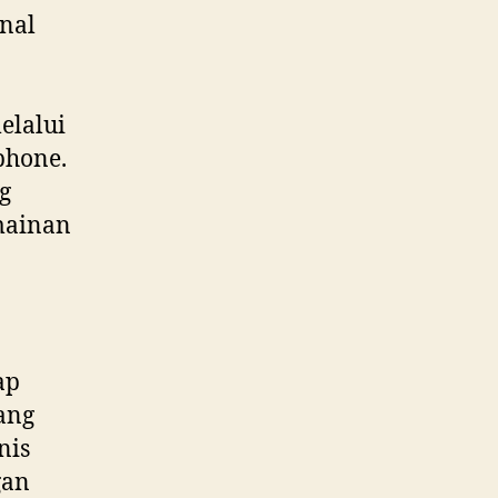
nal
a
elalui
phone.
g
mainan
ap
yang
nis
gan