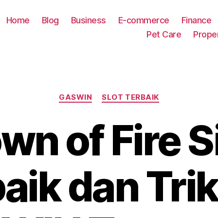
Home
Blog
Business
E-commerce
Finance
Pet Care
Prope
Categories
GASWIN
SLOT TERBAIK
wn of Fire S
aik dan Trik