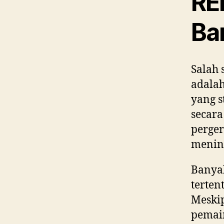
RE
Ba
Salah 
adala
yang s
secara
perger
mening
Banya
terten
Meskip
pemain