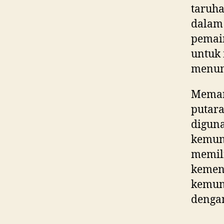
taruha
dalam 
pemai
untuk
menun
Meman
putara
digun
kemunc
memil
kemena
kemunc
dengan