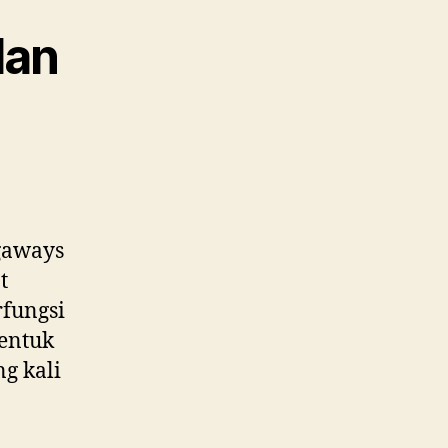
lan
egaways
t
rfungsi
entuk
g kali