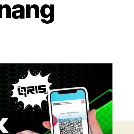
enang