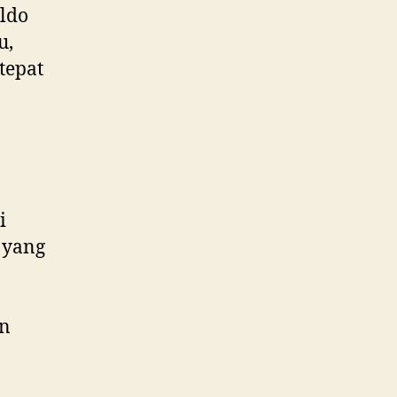
aldo
u,
tepat
i
 yang
in