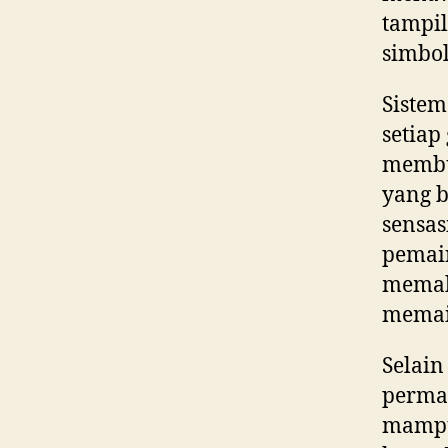
tampil
simbo
Siste
setiap
membu
yang 
sensas
pemain
memak
memai
Selai
permai
mampu