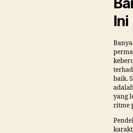
Ba
Ini
Banya
permai
keber
terha
baik. 
adala
yang l
ritme
Pende
karakt