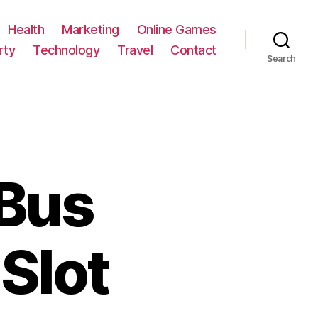
Health
Marketing
Online Games
rty
Technology
Travel
Contact
Search
 Bus
Slot