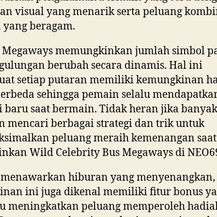
an visual yang menarik serta peluang kombi
l yang beragam.
m Megaways memungkinkan jumlah simbol p
 gulungan berubah secara dinamis. Hal ini
at setiap putaran memiliki kemungkinan ha
berbeda sehingga pemain selalu mendapatka
i baru saat bermain. Tidak heran jika banya
 mencari berbagai strategi dan trik untuk
simalkan peluang meraih kemenangan saat
nkan Wild Celebrity Bus Megaways di NEO6
n menawarkan hiburan yang menyenangkan,
nan ini juga dikenal memiliki fitur bonus y
 meningkatkan peluang memperoleh hadiah