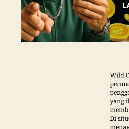
Wild C
perma
pengge
yang 
membe
Di sit
menaw