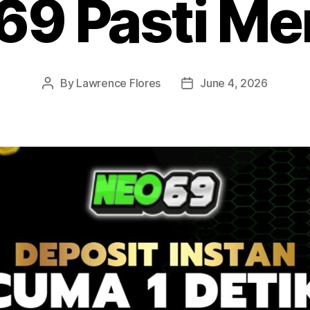
9 Pasti M
By
Lawrence Flores
June 4, 2026
Post
Post
author
date